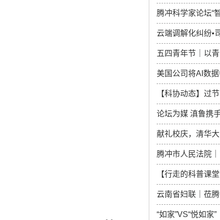
腾冲科学家论坛“
云端调解化纠纷•
五四青年节｜以青
美国公司将AI数
【科协动态】过节
论坛为媒 滇鲁携
献礼校庆，清华大
腾冲市人民法院｜
【行走的科普课堂
云南省妇联｜莅腾
“如家”VS“悦如