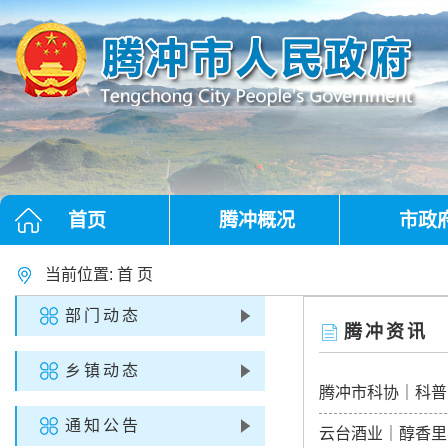
首页
腾冲概况
市政
当前位置:
首 页
部门动态
腾冲资讯
乡镇动态
腾冲市科协｜科普
通知公告
云台酒业｜醇香里