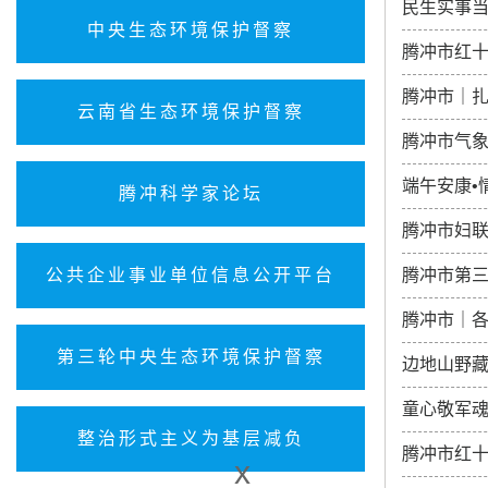
民生实事
中央生态环境保护督察
腾冲市红十
腾冲市｜
云南省生态环境保护督察
腾冲市气象
端午安康•
腾冲科学家论坛
腾冲市妇联
公共企业事业单位信息公开平台
腾冲市第
腾冲市｜
第三轮中央生态环境保护督察
边地山野
童心敬军魂
整治形式主义为基层减负
腾冲市红十
x