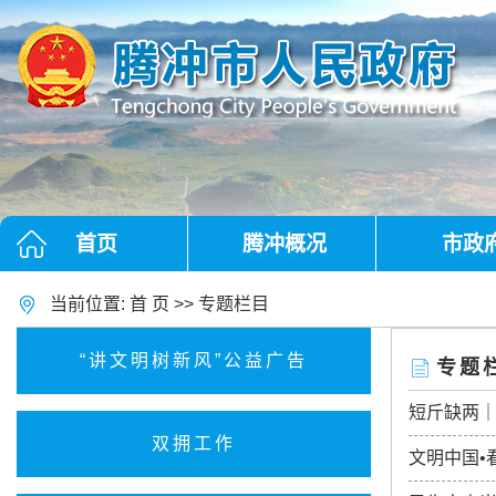
首页
腾冲概况
市政
当前位置:
首 页
>>
专题栏目
“讲文明树新风”公益广告
专题
短斤缺两
双拥工作
文明中国•