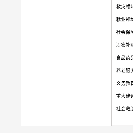
救灾领
就业领
社会保
涉农补
食品药
养老服
义务教
重大建
社会救