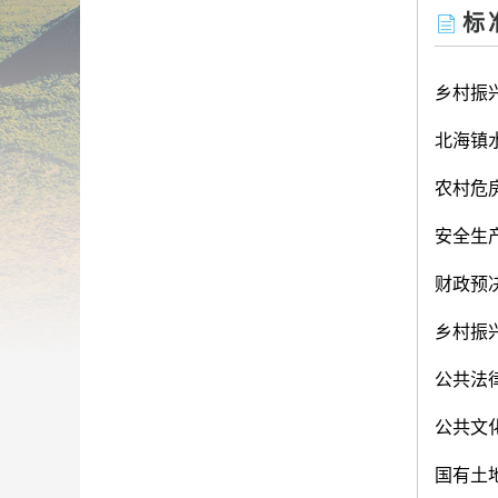
标
乡村振
北海镇
农村危
安全生
财政预
乡村振
公共法
公共文
国有土