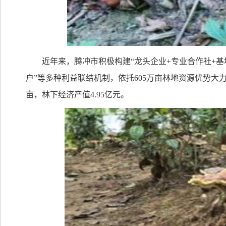
近年来，腾冲市积极构建“龙头企业
+
专业合作社
+
基
户”等多种利益联结机制，依托
605
万亩林地资源优势大
亩，林下经济产值
4.95
亿元。