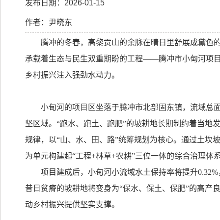
发布日期：2026-01-15
作者：尹晓东
腾冲的冬春，高黎贡山的余脉在晴日里舒展成黛色
承载着生态与民生双重期盼的工程——腾冲市小甸河项
乡村振兴注入强劲水动力。
小甸河的项目区坐落于腾冲市北部固东镇，流域总
坚区域。“跑水、跑土、跑肥”的坡耕地长期制约着当地
规律，以“山、水、田、路”统筹规划为核心。通过土坎
为单元构建起“工程
+
林草
+
农耕”三位一体的综合治理体
项目建成后，小甸河小流域水土保持率将提升
0.32%
昔日贫瘠的坡耕地将变身为“保水、保土、保肥”的高产
动乡村振兴提供坚实支撑。