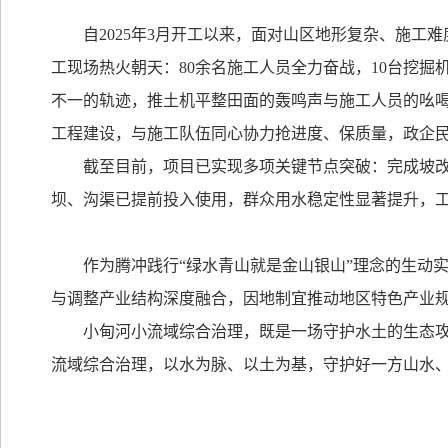
自
2025
年
3
月开工以来，面对山区地形复杂、施工难
工现场热火朝天：
80
余名施工人员全力奋战，
10
台挖掘
不一的轨迹，推土机平整田面的轰鸣声与施工人员的吆
工程建设，
与施工队伍同心协力抢进度、保质量，政企
截至目前，项目已实现多项关键节点突破：完成坡
坝、沟渠已提前投入使用，群众用水稳定性显著提升，
作为腾冲践行“绿水青山就是金山银山”理念的生动
与调整产业结构深度融合，因地制宜推动地区特色产业
小甸河小流域综合治理，既是一场守护水土的生态攻
流域综合治理，以水为脉、以土为基，守护好一方山水