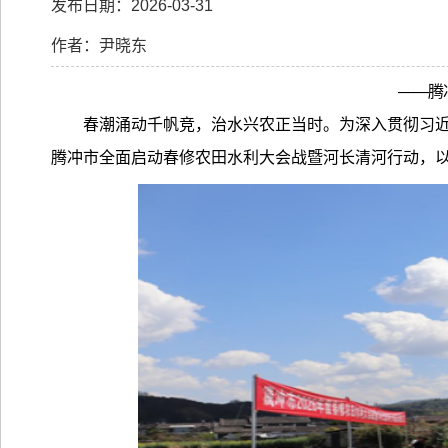
发布日期：2026-03-31
作者：尹晓东
——腾
春潮涌动千帆竞，治水兴农正当时。为深入贯彻习
腾冲市全面启动春修农田水利大会战暨河长清河行动，