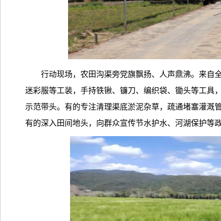
行动现场，农田沟渠旁党旗飘扬、人声鼎沸。来自
迷彩服等工装，手持铁锹、镰刀、编织袋、锄头等工具
示范带头。有的专注清理渠底淤泥杂草，疏通堵塞灌溉
有的深入田间地头，向群众宣传节水护水、河湖保护等