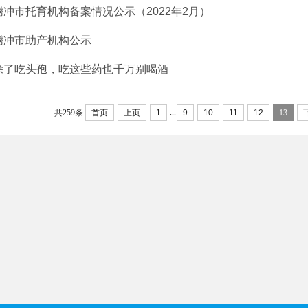
腾冲市托育机构备案情况公示（2022年2月）
腾冲市助产机构公示
除了吃头孢，吃这些药也千万别喝酒
...
共259条
首页
上页
1
9
10
11
12
13