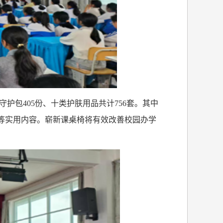
守护包
405
份、十类护肤用品共计
756
套。其中
等实用内容。崭新课桌椅将有效改善校园办学