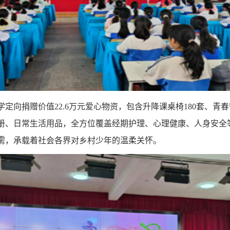
学定向捐赠价值
22.6
万元爱心物资，包含升降课桌椅
180
套、青春
册、日常生活用品，全方位覆盖经期护理、心理健康、人身安全
需，承载着社会各界对乡村少年的温柔关怀。