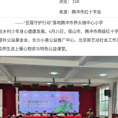
浏览：
158
来源：腾冲市红十字会
——“豆蔻守护行动”落地腾冲市界头镇中心小学
航乡村少年身心健康发展。
6
月
25
日，保山市、腾冲市两级红十
厚朴公益基金会、长沙小善公益推广中心、北京新艺动社会工作
全校师生送上暖心物资与特色公益课堂。