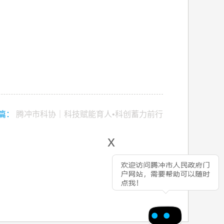
篇：
腾冲市科协｜科技赋能育人•科创蓄力前行
x