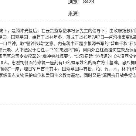
浏览：
8428
来源：
坡下，是腾冲光复后，在云贵监察使李根源先生的倡导下，由政府拨款和
园。国殇墓园，始建于1944年冬，落成于1945年7月7日—卢沟桥事变
一口巨钟，取“警钟长鸣”之意。内有蒋中正题李根源书写的“碧血千秋”
民党元老、大书法家于右任手书的“忠烈祠”匾，祠内外立柱悬挂何应钦及
集团军总司令霍揆彰的“腾冲会战概要”、“忠烈祠碑”李根源的《告滇西
18人。忠烈祠侧面特修筑一座刻有19名盟军姓名的阵亡将士墓碑。忠烈祠
“倭冢”一座，埋日军尸首于其中。国殇墓园种有松、柏、竹、木，林下绿
家级重点文物保护单位和爱国主义教育基地，同时又是“滇西抗日战争纪念