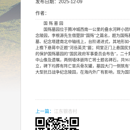
发布日期：2025-12-09
作者：
国 殇 墓 园
国殇墓园位于腾冲城西南一公里的叠水河畔小团
念陵园，李根源先生借楚辞“国殇”之篇名，题为国殇墓
墓、纪念塔建南北中轴线上，台阶递进式，其地形如
上檐下悬蒋中正题“河岳英灵”匾；祠堂正门上悬国
的保护国殇墓园的“国民政府军事委员会布告”，二十
中山像及遗嘱，两侧墙体嵌阵亡将士题名碑石，共96
立，碑下均葬有阵亡官兵骨灰罐，墓园大门一侧筑有
大型抗日战争纪念陵园，在海内外广有影响，现为国
上一篇：
江东银杏村