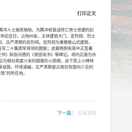
打印正文
腾冲人士捐资捐地，为腾冲收复战阵亡将士修建的纪
8周年纪念日，占地88亩，主体建筑大门、忠烈祠、烈士
石刻、庄严肃穆的忠烈祠。忠烈祠为重檐歇山式建筑，
远征军二十集团军将领的题联；走廊两侧有蒋中正签署
父老书》和张问德的《答田岛书》等碑记。祠内正面为孙
后为相对高度31米的圆锥形小团坡，自下而上小碑林
草成茵，环境清幽，庄严肃穆是云南仅有国内少见的
馆”的所在地。
下一篇：
北海湿地