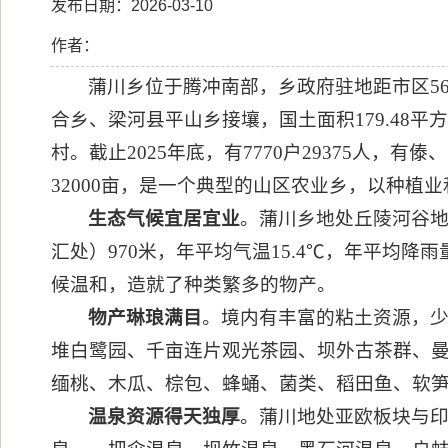
发布日期：2026-03-10
作者：
蒲川乡位于腾冲南部，乡政府驻地距市区5
合乡、梁河县平山乡接壤，国土面积179.48平
村。截止2025年底，有7770户29375人，
32000亩，是一个典型的山区农业乡，以种植
生态气候宜居宜业
。蒲川乡地处丘陵河谷地
汇处）970米，年平均气温15.4℃，年平均降雨量
候温和，造就了种类繁多的物产。
物产琳琅满目
。境内有丰富的粘土资源，
堆白鹭园、千亩连片观光茶园、坝外古茶群、
缅桃、木瓜、棕包、蜂蛹、菌类、稻田鱼、软
温泉资源得天独厚
。蒲川地处亚欧板块与