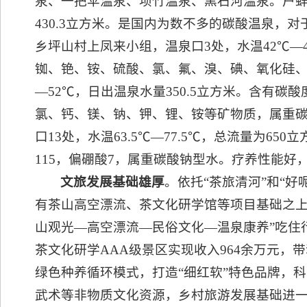
泉、一把伞温泉、坝竹温泉、黑石河温泉。户蚌
430.3立方米。是国内为数不多的碳酸温泉
乡坪山村上凤来小组，温泉口3处，水温42℃—4
铷、铯、铵、硫酸、氯、氟、溴、碘、氧化硅、
—52℃，日出温泉水量350.5立方米。含有碳酸度
氯、钙、镁、钠、钾、锂、铵等矿物质，属重
口13处，水温63.5℃—77.5℃，总流量为65
115，偏硼酸7，属重碳酸钠型水。疗养性能好
文旅发展基础雄厚
。依托“茶旅清河”和“
有茶山高空漂流、茶文化研学馆等项目基础之上，
山观光—高空漂流—民俗文化—温泉康养”吃住
茶文化研学AAA级景区实现收入964余万元，带
绿色种养循环模式，打造“细红软”特色品牌，
武术等非物质文化资源，乡村旅游发展基础进