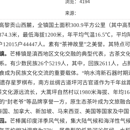
浏览：
4194
来源：
黎贡山西麓，全镇国土面积300.9平方公里（其中高
74.3米，最低海拔1200米，年平均气温16.5℃，平均降
户12015户44447人。素有“茶神故里”之美誉。其特点
镇
。
芒棒镇是滇西地区文化交融的典型代表，古茶文
有少数民族26个5219人，其中，回族2611人，占
成为民族文化交流的重要载体。“响水湾新石器时期遗
文化遗存星罗棋布，南方丝绸古道坪河古官道作为千年
文化源远流长，大蒿坪自然村以1980米海拔、年均16
造的“封老爷”等品牌享誉一方，原生态茶叶成为文旅融
、泰国、加拿大、新加坡、马来西亚、美国等国家及中国
园。
芒棒属印度洋季风气候，集大陆气候和海洋性气