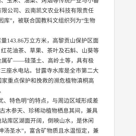
稻、玉米、油菜、烤烟等传统产业与小番
有限公司、云南凯文农业科技有限责任
因库”，被联合国教科文组织列为“生物
143.86万立方米，高黎贡山保护区面
、红花油茶、草果、茶叶及石斛、山葵等
金属矿——硅藻土、高岭土等，具有极
站三座水电站。甘露寺水库是全市第二大
国家重点保护和挽救的濒危植物滇桐高
。
优、特色明”的特点，与周边区域形成差
，古木参天、珍稀动植物栖息其间，兼具
电站库区湖面开阔，倒映山水，是休闲
神汤圣水”，富含矿物质且水温恒定，兼