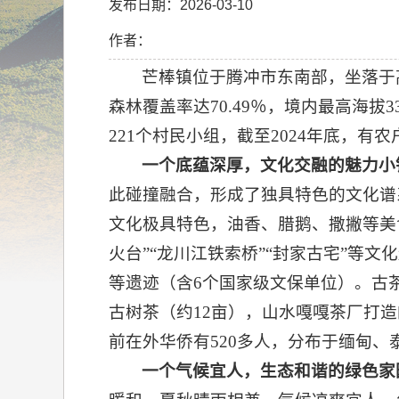
发布日期：2026-03-10
作者：
芒棒镇位于腾冲市东南部，坐落于高
森林覆盖率达70.49％，境内最高海拔33
221个村民小组，截至2024年底，有农
一
个
底蕴深厚，文化交融的
魅力小
此碰撞融合，形成了独具特色的文化谱系。
文化极具特色，油香、腊鹅、撒撇等美食
火台”“龙川江铁索桥”“封家古宅”等
等遗迹（含6个国家级文保单位）。古茶
古树茶（约12亩），山水嘎嘎茶厂打
前在外华侨有520多人，分布于缅甸
一
个
气候宜人，生态和谐的绿色家