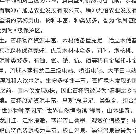
年平均相对湿度为77%，属典型的低热河谷气候。水
有腾冲市旭达农业发展有限公司、腾冲九恒农业发展
全境的高黎贡山，物种丰富，种类繁多，誉为“物种基
会列为A级保护区。
土。
芒棒物产资源丰富，木材储备量充足，活立木储蓄量
内原始森林保存完好，优质木材林众多，同时，泡核桃
源种类繁多，有铀、铷、铯、钪、硒等稀有金属和非
4公里，流域内建有龙江三级电站、桥街电站、大平田电
的灌溉和人饮水源。生物多样性丰富，芒棒境内发现的
现之前，国内仅发现6株，因此芒棒镇被誉为“滇桐之乡”
境。
芒棒旅游资源丰富，呈现“总量足、类型全、组合
“世界物种基因库”“世界自然博物馆”称号，山体雄奇
龙川江，江水澄澈，两岸青山叠翠，观赏价值极高；
赠的特色资源极为丰富，板山温泉、澡堂温泉被誉为“