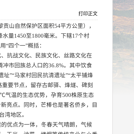
打印正文
黎贡山自然保护区面积54平方公里），
水量1450至1800毫米。下辖17个村
可用“四个一”概括：
化、抗战文化、民族文化、丝路文化在
腾冲市回族总人口的36.8%。其中饮食
址”“马家村回民抗清遗址”“太平铺烽
丝路重要节点，留存古邮驿、烽燧、碑刻
℃气温的生态优势，孕育500株原生态
合新亮点。同时，芒棒也是著名侨乡，目
台湾地区。
候的优点为一体，冬春天气晴朗，气候