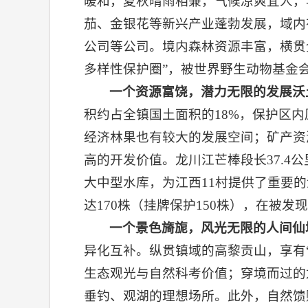
暖和，夏秋晴雨相兼，气候凉爽宜人，
茄、金银花等新兴产业蓬勃发展，域内
公司等公司。境内森林资源丰富，横贯
多样性保护圈”，被世界野生动物基金
一个
资源富饶，潜力无限的发展沃
积约占全镇国土面积的18%，保护区
经济林果也有较大的发展空间；矿产资
高的开发价值。龙川江芒棒段长37.
大中型水库，为江西11村提供了重要
达170株（挂牌保护150株），在被发
一个
景色旖旎，
风光无限
的人间仙
异化互补。纵贯镇域的高黎贡山，享有
生态观光与自然科考价值；穿境而过的
垂钓、观湖的理想场所。此外，自然馈