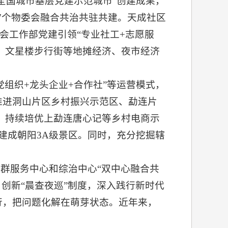
全国城市基层党建示范城市”创建成果，
、7个物委会融合共治共驻共建。天成社区
会工作部党建引领“专业社工+志愿服
街、文星楼步行街等地摊经济、夜市经济
党组织+龙头企业+合作社”等运营模式，
推进洞山片区乡村振兴示范区、勐连片
赋，持续培优上勐连唐心记等乡村电商示
建成朝阳3A级景区。同时，充分挖掘辖
动党群服务中心和综治中心“双中心融合共
，创新“晨查夜巡”制度，深入践行新时代
运行，把问题化解在萌芽状态。近年来，
。