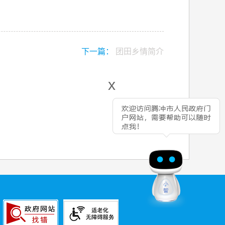
下一篇：
团田乡情简介
x