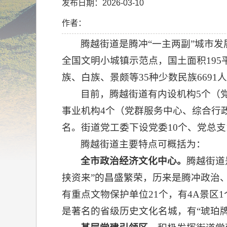
发布日期：2026-03-10
作者：
腾越街道是腾冲“一主两副”城市
全国文明小城镇示范点，国土面积195平
族、白族、景颇等35种少数民族6691人
目前，腾越街道有内设机构5个（
事业机构4个（党群服务中心、综合行
名。街道党工委下设党委10个、党总支12
腾越街道主要特点可概括为：
全市政治经济文化中心。
腾越街道
挟资来”的昌盛繁荣，历来是腾冲政治
有重点文物保护单位21个，有4A景区
是著名的省级历史文化名城，有“琥珀牌