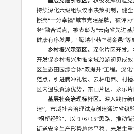
基层党建引领区。
积极发挥街道党
持续深化六级组织议事决策机制，健全1
擦亮“十分幸福”城市党建品牌，被评为
务”融合试点，被表彰为“云南省先进
健康有序发展，“腾越小巷”“满金邑”
乡村振兴示范区。
深化片区开发。
开发促乡村振兴助推全域旅游初见成效
区生态田园综合体“双提升”工程。深
范点，引进腾冲礼物、云林电商、村播
区内温泉资源优势，东山片区、永乐片
基层社会治理标杆区。
深入践行新
建”，市域社会治理试点创建通过省级验
“枫桥经验”，以“1+6+15”思路
街道安全生产形势总体平稳，未发生重