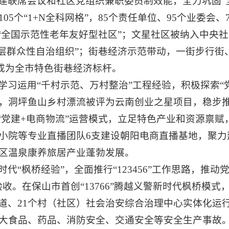
建联席会议和社区党组织兼职委员制效能，全力巩固“
05个“1+N全科网格”，85个责任单位、95个业委会
“全国示范性老年友好型社区”；文星社区被纳入中央社
基层群众性自治组织”；街巷经济示范带动，一街步行
等成为全市特色街巷经济标杆。
学习运用“千村示范、万村整治”工程经验，积极探索“
，洞坪鱼山乡村漂流被评为云南创业之星项目，稳步
化“党建+电商物流”运营模式，立足特色产业和资源禀
小院等专业直播团队6支建设朝阳电商直播基地，聚力
区温泉康养旅居产业蓬勃发展。
时代“枫桥经验”，全面推行“123456”工作思路，推
收。在保山市首创“13766”腾越义警新时代枫桥模式
，推动街道、21个村（社区）社会治安综合治理中心实体化
大食品、药品、消防安全、交通安全等安全生产事故