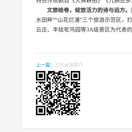
特色传统剧目《大舜耕田》《九狮还乡
文旅绘卷，绽放活力的诗与远方。
水田畔”“山花烂漫”三个旅游示范区，
云庄、丰绘鸵鸟园等3A级景区为代表
上一篇：
五合乡情简介