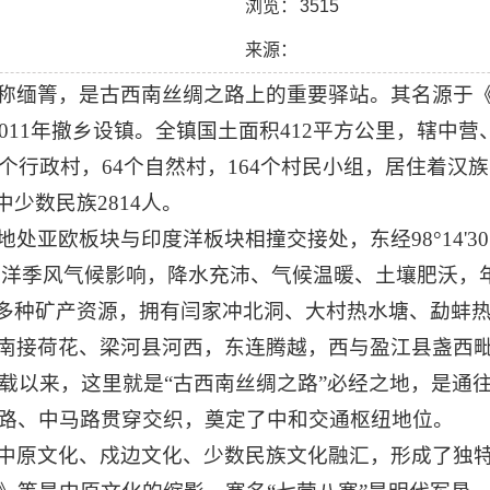
浏览：
3515
来源：
称缅箐，是古西南丝绸之路上的重要驿站。其名源于《
，2011年撤乡设镇。全镇国土面积412平方公里，辖
个行政村，64个自然村，164个村民小组，居住着汉
中少数民族2814人。
地处亚欧板块与印度洋板块相撞交接处，东经98°14'30"~98°
受印度洋季风气候影响，降水充沛、气候温暖、土壤肥沃，
矿等多种矿产资源，拥有闫家冲北洞、大村热水塘、勐蚌
南接荷花、梁河县河西，东连腾越，西与盈江县盏西
记载以来，这里就是“古西南丝绸之路”必经之地，是通
路、中马路贯穿交织，奠定了中和交通枢纽地位。
中原文化、戍边文化、少数民族文化融汇，形成了独