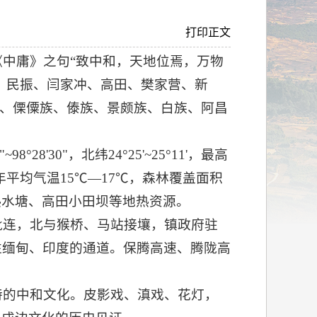
打印正文
中庸》之句“致中和，天地位焉，万物
中营、民振、闫家冲、高田、樊家营、新
族、傈僳族、傣族、景颇族、白族、阿昌
28'30"，北纬24°25'~25°11'，最高
年平均气温15℃—17℃，森林覆盖面积
热水塘、高田小田坝等地热资源。
毗连，北与猴桥、马站接壤，镇政府驻
往缅甸、印度的通道。保腾高速、腾陇高
特的中和文化。皮影戏、滇戏、花灯，