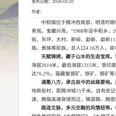
发布日期：2026-03-10
作者：
中和镇位于腾冲西南部，明清时期
育焉，宝藏兴焉。”1988年设中和乡
街、东坪、大村、新岐、勐蚌、勐新11
族、彝族等民族，总人口4.16万人，其
天赋锦绣，藏于山水的生态宝库。
海拔2614米，最低海拔1315米，
达76.2％，蕴藏着锡矿、铁矿、银
通衢八方，承古启今的丝路要地。
地新街村，距腾冲城15千米。自有史
速、腾猴高速穿境而过，腾梁路、腾密
路连文脉，多元交融的风情纽带。