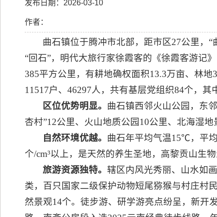
发布日期：2026-03-10
作者：
曲石镇位于腾冲市北部，距市区27公里，“
“回石”，明代大旅行家徐霞客的《徐霞客游记》面
385平方公里，有耕地确权面积13.3万亩、林地3
11517户、46297人，共有基层党组织84个
区位优势明显。
曲石镇西邻火山公园，东邻
杏村”12公里、火山地质公园10公里、北海湿地
自然环境优越。
曲石年平均气温15℃，平均
个/cm³以上，是天然的养生圣地，高黎贡山生
旅游资源独特。
辖区内风光秀丽、山水如
类，百只国家二级保护动物短尾猕猴与村庄村
然景观14个。徒步游、研学游亮点纷呈，新开