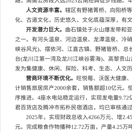
路，南斋公房段入选2025云南经典徒步线路。年
人文资源丰富。
辖区有野猪箐桥、向阳桥
化、古道文化，历史悠久、文化底蕴深厚，有文
开发潜力巨大。
曲石镇处于火山爆发带和
之一。有河头温泉、河边温泉、龙潭温泉、冷硝
峡谷风光)、摆依河、江直古镇、野猪管桥、总长
台(龙川江第一湾及龙川江峡谷雾海)、高黎贡
发为集健康、休闲、探险、科考、生态、人文
营商环境不断优化。
旺悦莓、沃医大健康
计销售旅居房产2000余套，销售额超10亿
序推进。4座水电站稳定运行，实现发电量9.7
君百货店及腾冲市拓朴民宿酒店，均已审核通过。
2025年，实现财政总收入4266万元、增2.
元。完成粮食作物播种12.72万亩，产量4.25万吨