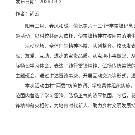
发布日期：2026-03-31
作者：尚云
阳春三月，春风和暖。值此第六十三个
“
学雷锋纪念
题活动，以村校共建为依托，使雷锋精神在校园内落地
活动现场，全体师生精神抖擞、队列整齐。校长发
献、友爱、互助、进步的宝贵品质。从点滴小事做起、
际畅谈学习体会，表达了践行雷锋精神、弘扬传统美德
主题班会。通过讲述雷锋事迹、开展互动交流等形式，
本次活动由村
“
两委
”
统筹协调、学校具体组织实施
范围内营造了学习雷锋、弘扬正气的浓厚氛围。今后，
锋精神薪火相传，为培育时代新人、助力乡村文明发展