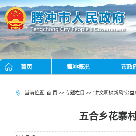
首页
腾冲概况
市政
当前位置:
首 页
>>
专题栏目
>>
“讲文明树新风”公益
五合乡花寨村