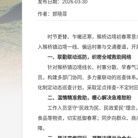
发布日期：2026-03-30
作者：郭晓菲
时节更替、乍暖还寒，猴桥边境初春寒意
入猴桥镇边境一线、偏远村寨与交通要道，开
一、联勤联动巡防，织密全域救助网络
针对猴桥镇边境线长、村寨分散、早春气
员，构建多部门协同、多力量联动的巡查体系
化制定动态巡查计划，采取定点排查
+
不定时
二、温情精准救助，暖心解决急难愁盼
工作人员坚守“民政为民、民政爱民”理
食品等物资，切实抵御春寒；同步向群众、商
障。