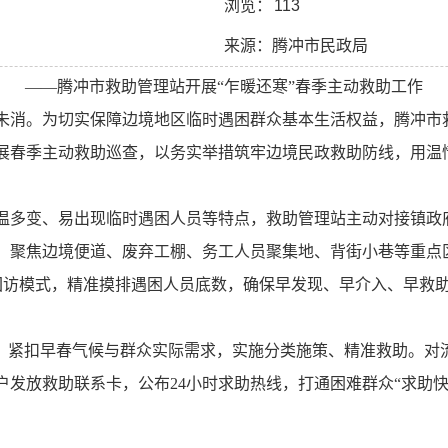
浏览：
113
来源：腾冲市民政局
——腾冲市救助管理站开展“乍暖还寒”春季主动救助工作
未消。为切实保障边境地区临时遇困群众基本生活权益，腾冲市
展春季主动救助巡查，以务实举措筑牢边境民政救助防线，用温
温多变、易出现临时遇困人员等特点，救助管理站主动对接镇政
。聚焦边境便道、废弃工棚、务工人员聚集地、背街小巷等重点
回访模式，精准摸排遇困人员底数，确保早发现、早介入、早救
念，紧扣早春气候与群众实际需求，实施分类施策、精准救助。对
户发放救助联系卡，公布
24
小时求助热线，打通困难群众“求助