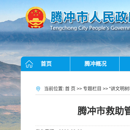
首页
腾冲概况
当前位置:
首 页
>>
专题栏目
>>
“讲文明树
腾冲市救助