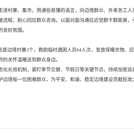
走进村寨、集市，用通俗易懂的语言，向边境群众、外来务工人
请流程，耐心回应群众咨询。以面对面沟通拉近党群干群距离，
的良好氛围。
巡查边境村寨
3
个，救助临时遇困人员
64
人次，发放保暖衣物、应
府的关怀温暖送到群众身边。
化长效机制，紧盯季节交替、节假日等关键节点，持续加密巡
护边境每一位困难群众，为平安、和谐、稳定边境建设贡献民政