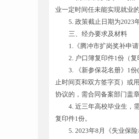
业一定时间任未能实现就业
5.
政策截止日期为
2023
三、经办要求及材料
1.
《腾冲市扩岗奖补申请
2.
户口簿复印件
1
份（复
3.
《新参保花名册》
1
份
止时间页和双方签字页）或
协议的，需合同备案部门盖
4.
近三年高校毕业生，
复印件
1
份。
5. 2023
年
8
月《失业保险