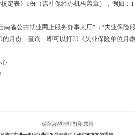
费核定表》
1
份（需社保经办机构盖章），例如：
1
“云南省公共就业网上服务办事大厅”
→
“失业保险服
印的月份
→
查询
→
即可以打印《失业保险单位月
中心
2
发腾冲市进一步稳就业促发展惠民生工作实施方案的通知