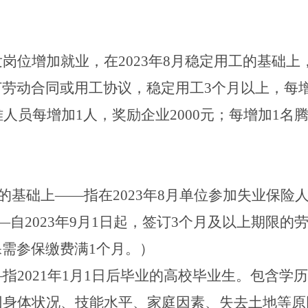
发岗位增加就业，在
202
3
年
8
月
稳定用工的基础上
订劳动合同或用工协议，稳定用工
3
个月以上，每
难人员每增加
1
人，奖励企业
2000
元；每增加
1
名
的基础上
——
指
在
202
3
年
8
月单位参加失业保险
—
自
2023
年
9
月
1
日起，签订
3
个月及以上期限的
保需参保缴费满
1
个月。）
—
指
2021
年
1
月
1
日后毕业的高校毕业生。包含学
因身体状况、技能水平、家庭因素、失去土地等原