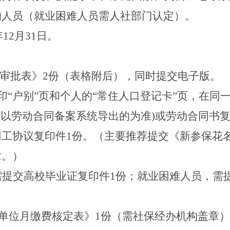
的人员（就业困难人员需人社部门认定）。
年
12
月
31
日。
审批表》
2
份（表格附后），同时提交电子版。
印“户别”页和个人的“常住人口登记卡”页，在同
(
以劳动合同备案系统导出的为准
)
或劳动合同书
用工协议复印件
1
份。（主要推荐提交《新参保花
章。）
需提交高校毕业证复印件
1
份；就业困难人员，需
单位月缴费核定表》
1
份（需社保经办机构盖章）