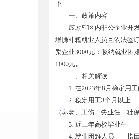
下
：
一、政策内容
鼓励辖区内非公企业开
增腾冲籍就业人员且依法签
励企业
3000
元；吸纳就业困
1000
元。
二、相关解读
1.
在
202
3
年
8
月
稳定用工
2.
稳定用工
3
个月以上
—
（
养老、工伤、失业任一社
3.
近三年
高校毕业生
—
4.
就业困难人员
——
指