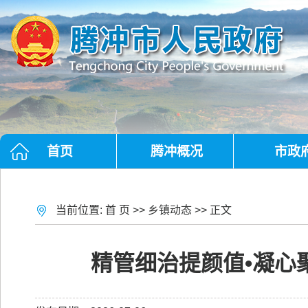
首页
腾冲概况
市政
当前位置:
首 页
>>
乡镇动态
>> 正文
精管细治提颜值•凝心