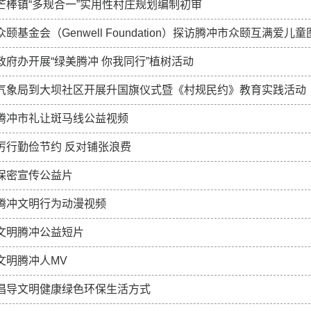
芒棒镇“多规合一”实用性村庄规划编制初审
众颐基金会（Genwell Foundation）探访腾冲市众颐互满爱儿
政府办开展“绿美腾冲 你我同行”植树活动
气象局到大坝社区开展升国旗仪式暨《村规民约》教育实践活动
腾冲市礼让斑马线公益视频
厉行勤俭节约 反对铺张浪费
保密宣传公益片
腾冲文明行为动漫视频
文明腾冲公益短片
文明腾冲人MV
倡导文明健康绿色环保生活方式