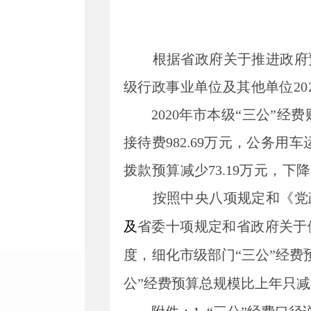
根据省政府关于推进政府
级行政事业单位及其他单位
20
20
20
年
市本级
“三公”经
接待费
982.69
万元，公务用车
拨款预算减少
73.19
万元，下降
按照中央八项规定和《党
及
省委十项规定和省政府关于
度，
细化市级部门
“三公”经
公”经费预算总规模比上年只