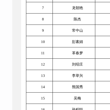
7
龙朝艳
8
陈杰
9
常中山
10
彭素娟
11
革春梦
12
刘绍庄
13
李举兴
14
熊国秀
15
吴梅
16
孙积恒