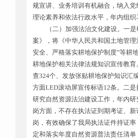
规宣讲、业务培训
有机
融合，纳入党
理论素养和依法行政水平，年内组织
（二）加强法
治
文化建设
。
一是
案》，将《中华人民共和国土地管理
安全、严格落实耕地保护制度
”
等耕
耕地保护相关法律法规知识宣传教育
查
324
个、发放张贴耕地保护知识汇
方面
LED
滚动屏宣传标语
12
条
。
二
是
研究自然资源法治建设工作，年内研
岗方面，不存在执法证到期考证、新
岗，有效确保了我局执法证件持证率
定和落实年度自然资源普法责任清单