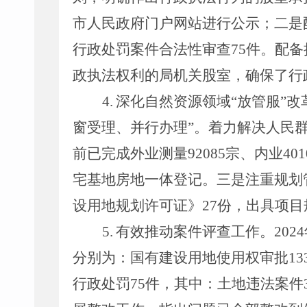
市人民政府门户网站
进行
公示；二是
行政处罚案件合法性审查
75
件。配备
政执法权利的
局
机关股室，确保了行
4.
深化自然资源领域
“
放管服
”
改
窗受理、并行办理
”
。着力解决人民
前已完成外业测量
92085
宗
、
内业
401
宅基地房地一体登记
。
三是注重规划
设用地规划许可证》
27
份，出具项目
5
.
有效推动案件评查工作。
2024
分别为：国有建设用地使用权审批
13
行政处罚
75
件，其中：土地违法案件