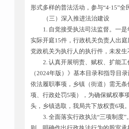
形式多样的普法活动，参与
“4·15”
全
（
三
）深入推进法
治
建设
1
.
自觉接受执法司法监督。一是
实际开庭
15
件
，
行政机关负责人出庭
党政机关为执行人的执行件，未发生
2
.
认真开展
明责、赋权、扩能工
（
2024
年版）》基本目录和指导目录
依法履职事项，乡镇（街道）需无条
项
、
行政处罚
5
项），为确保赋权事
头，乡镇选取，我局共下放权责
6
项
3.
全面落实行政执法
“
三项制度
”
则，明确作出行政执法行为的股室承