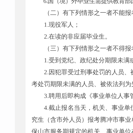
6.
国（境）外毕业生需提供教育部
（二）有下列
情形
之一
者不
能
报
1.
现役军人；
2.
在读的非应届毕业生。
（
三
）有下列
情形
之一
者不
得
报
1.
受到党纪、政纪处分期限未满
2.
因犯罪受过刑事处罚的人员、
考处罚期限未满的人员、被依法列为
3.
聘用后即构成《事业单位人事
4.
截止报名当天，机关、事业单
究生（含市外人员）报考腾冲市事业
保山市服务期规定的机关、事业单位