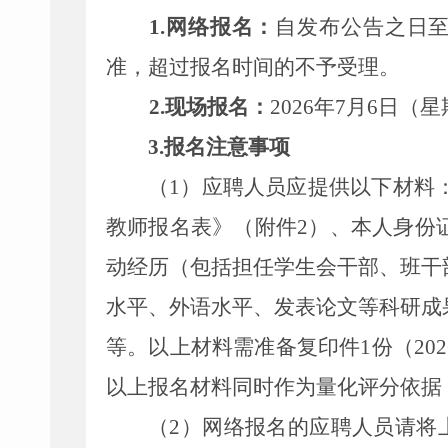
1.
网络报名：
自发布公告之
日
准，超过报名时间的不予受理。
2.
现场报名：
202
6
年
7
月
6
日
（星
3.
报名注意事项
（
1
）应聘人员应提供以下材料
教师报名表》
（附件
2
）、本人身份
动经历（包括担任学生会干部、班干
水平、外语水平、发表论文等科研成
等。
以上材料需准备复印件
1
份（
202
以上报名材料同时作为量化评分依据
（
2
）网络报名的应聘人员请将