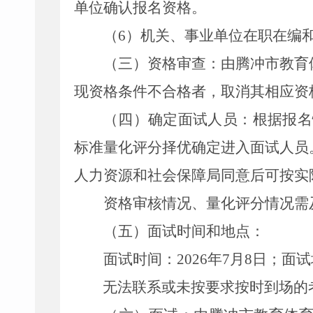
单位确认报名资格。
（
6
）机关、事业单位在职在编
（三）资格审查：
由
腾冲市教育
现资格条件不合格者，取消其相应资
（四）确定面试人员：
根据报名
标准量化评分择优确定进入面试人员
人力资源和社会保障局同意
后
可按实
资格审核情况、
量化评分
情况需
（五）面试时间和地点：
面试时间：
2026
年
7
月
8
日；面试
无法联系或未按要求按时到场的