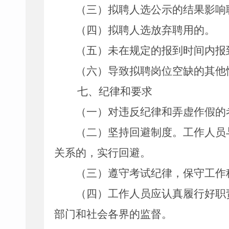
（
三
）
拟聘人选公示的结果影响
（
四
）
拟聘人选放弃聘用的。
（
五
）
未在规定的报到时间内报
（
六
）
导致拟聘岗位空缺的其他
七、纪律和要求
（
一
）
对违反纪律和弄虚作假的
（
二
）
坚持回避制度。工作人员
关系的，实行回避。
（
三
）
遵守考试纪律，保守工作
（
四
）
工作人员应认真履行好职
部门和社会各界的监督。