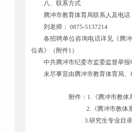
八、联系方式
腾冲市教育体育局
联系人及电话
刘
老师：
0875-
51
37214
各招聘单位咨询电话详见
《
腾
位表
》（
附件
1
）
中共
腾冲
市纪委市监委监督举报
未尽事宜由
腾冲市教育体育局
、
附件：
1.
《
腾冲市教体
2
.
《
腾冲市教体
3
.
研
究生专业目