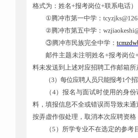
格式为：姓名
+
报考
岗位
+
联系电话
）
①
腾冲市第一中学：
tcyzjks@126
②
腾冲市第五中学：
wzjiaokeshi
③
腾冲市民族完全中学：
tcmzdw
邮件主题未注明
姓名
+
报考岗位
料未发送到上述
对应
招聘工作邮箱所
（
3
）每位应聘人员只能报考
1
个
招
（
4
）
报名与面试时使用的身份
料，填报信息不全或错误而导致未通
按弄虚作假处理，取消本次应聘资格
（
5
）所学专业不在选定的参考