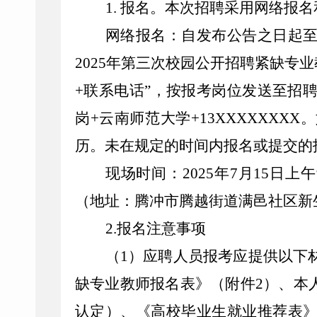
1. 报名。
本次招聘采用
网络报名
网络报名：自发布公告之日起至20
2025年
第三次
校园公开招聘紧缺
专业
+联系电话”，按报考岗位发送至招
岗+云南师范大学+13XXXXXX
历。未在规定的时间内报名或提交的
现场
时间
：202
5
年
7
月
15
日上午9
（地址：腾冲市腾越街道满邑社区新
2.
报名注意事项
（1）应聘人员报考应提供以下
缺
专业教师
报名表
》（附件2）、本
认定）、《高校毕业生就业推荐表