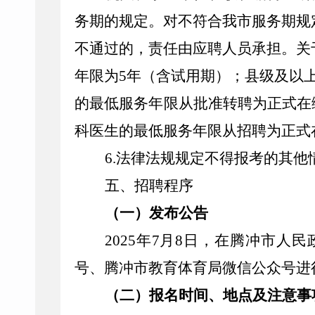
务期的规定。对不符合我市服务期规
不通过的，责任由应聘人员承担。关
年限为5年（含试用期）；县级及以
的最低服务年限从批准转聘为正式在
科医生的最低服务年限从招聘为正式
6.
法律法规规定不得报考的其他
五、招聘程序
（一）发布公告
202
5
年
7
月
8
日，
在
腾冲
市人民
号
、
腾冲
市教育体育局
微信
公众号
进
（二）报名时间、地点及注意事