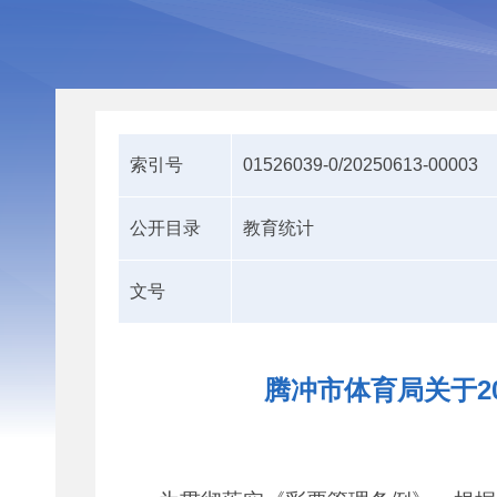
索引号
01526039-0/20250613-00003
公开目录
教育统计
文号
腾冲市体育局关于2