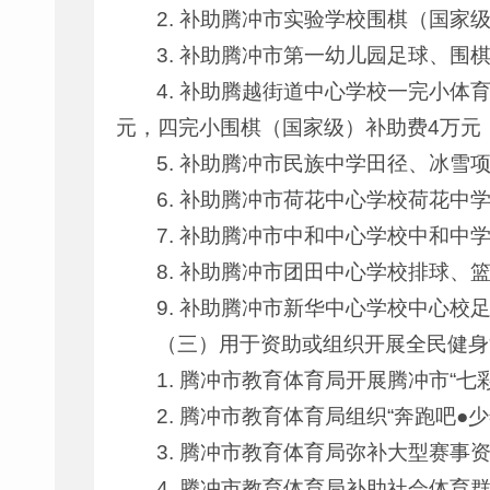
2. 补助腾冲市实验学校围棋（国家
3. 补助腾冲市第一幼儿园足球、围
4. 补助腾越街道中心学校一完小体
元，四完小围棋（国家级）补助费4万元
5. 补助腾冲市民族中学田径、冰雪
6. 补助腾冲市荷花中心学校荷花中
7. 补助腾冲市中和中心学校中和中
8. 补助腾冲市团田中心学校排球、
9. 补助腾冲市新华中心学校中心校
（三）用于资助或组织开展全民健身活
1. 腾冲市教育体育局开展腾冲市“
2. 腾冲市教育体育局组织“奔跑吧●
3. 腾冲市教育体育局弥补大型赛事
4. 腾冲市教育体育局补助社会体育