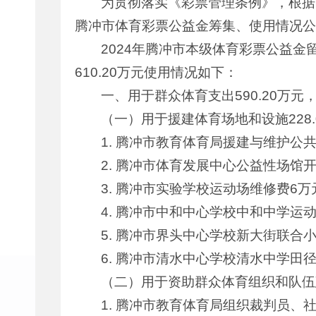
为贯彻落实《彩票管理条例》，根据
腾冲市体育彩票公益金筹集、使用情况公
2024年腾冲市本级体育彩票公益金留用
610.20万元使用情况如下：
一、用于群众体育支出590.20万元，
（一）用于援建体育场地和设施228.
1. 腾冲市教育体育局援建与维护公
2. 腾冲市体育发展中心公益性场馆
3. 腾冲市实验学校运动场维修费6万
4. 腾冲市中和中心学校中和中学运
5. 腾冲市界头中心学校新大街联合
6. 腾冲市清水中心学校清水中学田
（二）用于资助群众体育组织和队伍建
1. 腾冲市教育体育局组织裁判员、