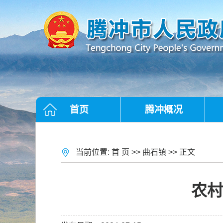
首页
腾冲概况
当前位置:
首 页
>>
曲石镇
>> 正文
农村