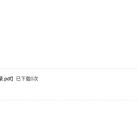
pdf
】已下载
0
次