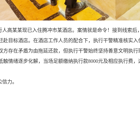
行人高某某现已入住腾冲市某酒店。案情就是命令！接到线索后
赶赴目标酒店。在酒店工作人员的配合下，执行干警精准核实入
双方存在矛盾为由拖延还款，但执行干警始终坚持善意文明执行
抵触情绪逐步化解，当场足额缴纳执行款
8000
元及相应执行费，
公信力。