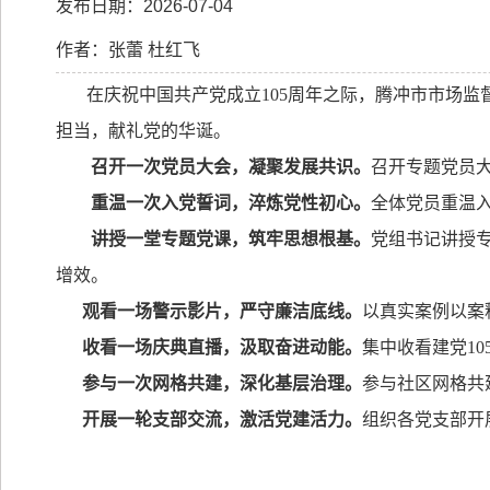
发布日期：2026-07-04
作者：张蕾 杜红飞
在庆祝中国共产党成立
105
周年之际，腾冲市市场监
担当，献礼党的华诞。
召开一次党员大会，凝聚发展共识。
召开专题党员
重温一次入党誓词，淬炼党性初心。
全体党员重温
讲授一堂专题党课，筑牢思想根基。
党组书记讲授
增效。
观看一场警示影片，严守廉洁底线。
以真实案例以案
收看一场庆典直播，汲取奋进动能。
集中收看建党
10
参与一次网格共建，深化基层治理。
参与社区网格共
开展一轮支部交流，激活党建活力。
组织各党支部开