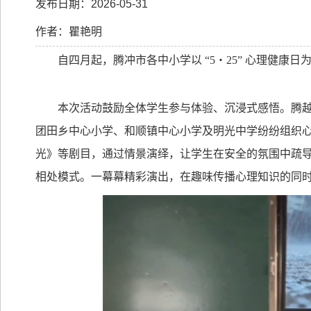
发布日期：2026-05-31
作者：瞿艳明
自四月起，腾冲市各中小学以
“5
・
25”
心理健康日
本次活动鼓励全体学生参与体验、沉浸式感悟。腾
团田乡中心小学、和顺镇中心小学及明光中学纷纷组织
光》等剧目，通过情景演绎，让学生在安全的氛围中疏
相处模式。一幕幕精彩演出，在趣味传播心理知识的同