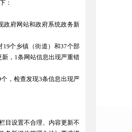
下：
现政府网站和政府系统政务新
对
19
个乡镇（街道）和
37
个部
更新
，
1
条网站信息出现严重错
9
个
，检查发现
3
条信息出现严
栏目设置不合理、内容更新不