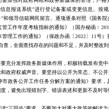
门要加强对政府网站和政务新媒体的管理，严格
体信息报送系统
”
进行登记备案或
变更
信息。按规
台
”
和领导信箱网民留言。逐项逐条对照《国务院
监管工作年度考核指标的通知》（国办秘函﹝
20
体管理工作的通知》（保政办函〔
2022
〕
11
号）
自
查，全面查找存在的问题和不足，
并及时整改到
门要充分发挥政务新媒体作用，积极转载发布党中
党和政府权威声音。要坚持以公开为常态、不公开
冲
市政务公开工作任务分解方案的通知》要求，
制度，避免出现
错别字、
错误表述和更新
不及时等
解读
“三同步”要求，不断加大对重大政策的解读