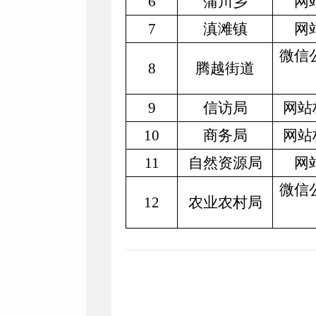
6
蒲川乡
网
7
滇滩镇
网
微信
8
腾越街道
9
信访局
网站
10
商务局
网站
11
自然资源局
网
微信
12
农业农村局