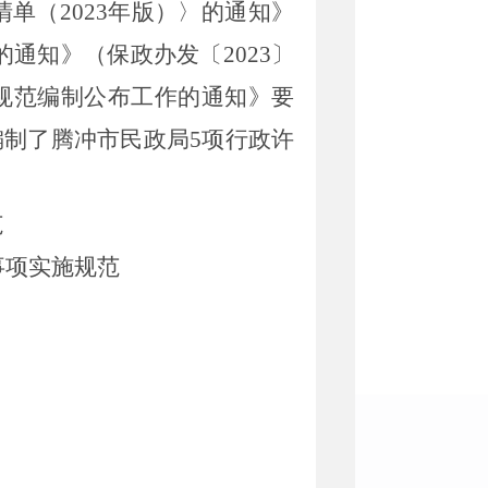
清单（
2023
年
版）〉的通知》
的通知》（保政办发〔
2023
〕
规范编制公布工作的通知》要
编制了
腾冲市民政局
5
项行政许
范
事项实施规范