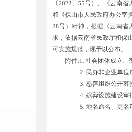
〔
2022
〕
55
号）
、
《云南省
和
《保山市人民政府办公室
28
号）精神，根据《云南省
求，依据
云南省民政厅和保
可实施规范，现予以公布。
附件:
1
. 社会团体成立
2
. 民办非企业单
3
. 慈善组织公开
4
. 殡葬设施建设
5
. 地名命名、更