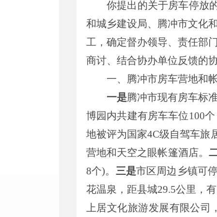
你提出的关于房车
停放
和城乡建设局、腾冲市文化
工，确定督办领导、责任部
商讨、
结合
协办单位反馈
的
一
、
腾冲市房车营地和
一是
腾冲市现有房车标
博园内共建有房车车位
100
地被评为国家4C级自驾车旅
营地和天空之眼帐篷酒店。
8个)。
三是
市区周边乡镇可
花温泉，距县城29.5公里，
上居文化旅游发展有限公司，