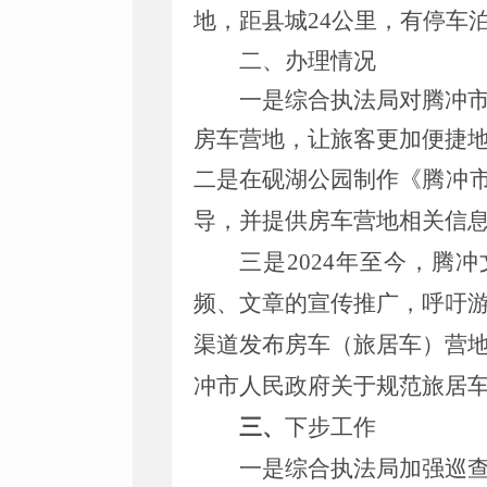
地，距县城24公里，有停车泊
二、
办理情况
一是综合执法局对腾冲
房车营地，让旅客更加便捷
二是在砚湖公园制作《
腾冲
导，并提供房车营地相关信
三是
2024年至今，腾
频、文章的宣传推广，呼吁
渠道发布房车（旅居车）营
冲市人民政府关于规范旅居
三、
下步工作
一
是
综合执法局
加强巡