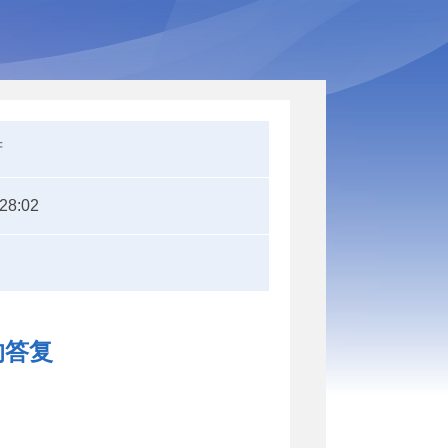
府
:28:02
的答复