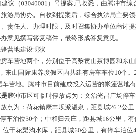
的建议
（
03040081）
号提案
,已收悉，
由腾冲市综
和旅游局协办。自收到提案后，综合执法局主要领
门、责任人、办理时限，及时召集协办单位商讨提
协办意见撰写答复稿件
，
最终形成答复意见。
帐篷营地建设现状
准房车营地两个，分别位于高黎贡山茶博园和东山
个，东山国际康养度假区内共建有房车车位10个。
居车营地。腾冲市目前建成投入运营的帐篷营地有
二是
腾冲市区可临时停放点为：文治光昌广场停车
停放点为：荷花镇康丰坝派温泉，距县城
26.2
有停车泊位30个；中和归云庄，距县城16公里，
位于花梨沟水库，距县城60公里，有停车泊位