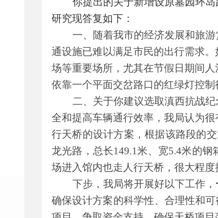
你提出的关于
新增设原墓园环岛
研究
现答复如下：
一、
随着我市
的经济发展和旅游
通设施已难以满足市民的出行需求。
场等重要场所，尤其在节假日期间人
依靠一个平
面交岔路
口的红绿灯控制
二、
关于你建议选取滇西抗战纪
全和提高车辆通行效率，我局认为很
行天桥的设计方案
，
根据该路段的交
龙光路
，
总长
149.1
米
、
宽
5.4
米的钢
场进入馆内也走人行天桥，
很大程度
下步
，
我局将
开展好以下工作
，
确保设计方案的科学性、合理性和可
项目，争取资金支持，确保天桥项目