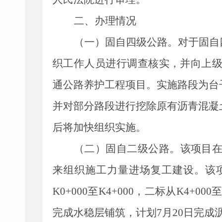
二、办理情况
（一）固自四级公路。
对于固自
织工作人员进行调查核实，并向上
通公路养护工程项目。实施路段为台
并对部分路段进行挖除原有沥青混凝
后将加快组织实施
。
（二）固自二级公路。
该项目
来组织施工力量进场复工建设。该
K0+000
至
K4+000
，二标从
K4+000
完成水稳层铺筑，计划
7
月
20
日完成