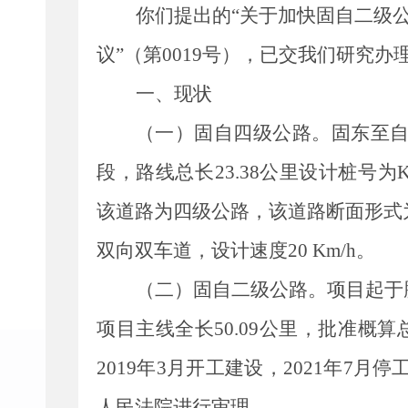
你们
提出的
“
关于加快固自二级
议
”
（第
0019
号）
，
已交
我们
研究办
一、现状
（一）固自四级公路。
固东至
段，路线总长
23.38
公里设计桩号为
K
该道路为四级公路，该道路断面形式
双向双车道，设计速度
20 Km/h
。
（二）固自二级公路。
项目起于
项目主线全长
50.09
公里，批准概算
2019
年
3
月开工建设，
2021
年
7
月停
人民法院进行审理
。