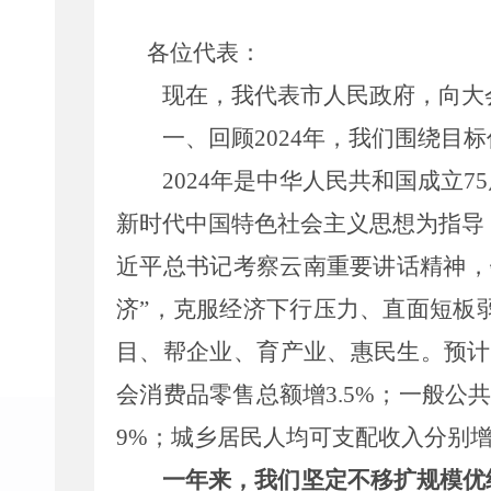
各位代表：
现在，
我代表市人民政府，向大
一、回顾
202
4
年
，我们围绕目标
2024
年是中华人民共和国成立
75
新时代中国特色社会主义思想为指导
近平总书记考察云南重要讲话精神，
济
”
，
克服经济下行压力、直面
短板
目、帮企业、育产业、
惠民生。
预计
会消费品零售总额增
3.5%
；一般公
9%
；城乡居民人均可支配收入分别
一年来，我们坚定不移扩规模优