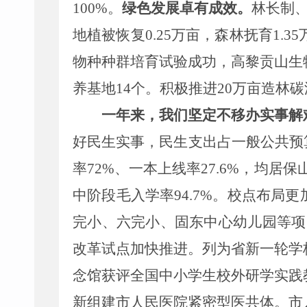
100
%
。
绿色发展
卓有成效
。
林长制
地植被恢复
0.25
万亩，森林抚育
1.35
物种种群培育试验成功
，
高黎贡山生
养基地
14
个。
积极
推进
20
万亩造林
碳
一年来，我们
坚定不移
办实事解
好民生实事，
民生支出占一般公共预
率
72%
、
一本上线率
27.
6
%
，均居保
中阶段毛入学率
9
4.7
%
。
校点布局
更
完小、
六完小
、固东中心幼儿园等项
改革试点加快推进。列为
省新一轮学
念馆获评全国中小学生校外研学实践
新组建
市
人民医院紧密型医共体。市