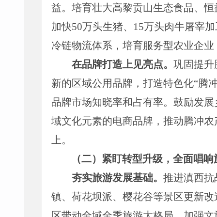
益。培育壮大高黎贡山生态食品、恒
加快
50
万头生猪、
15
万头
肉牛屠宰加
冷链物流体系，
培育
服务型农业企业
在品牌打造上见亮点。
巩固提升
新的区域公用品牌，打造特色化
“
腾
品牌市场知晓率和占有率。
鼓励发展
域文化元素的电商品牌，推动
腾冲农
上。
（二）紧盯转型升级，全面唱响
夯实旅游发展基础。
推进
滇西抗
镇、荷花坝派、
樱花谷等景区更新改
区
带动全域
全季旅游
大格局。加强文