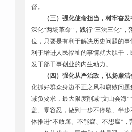
督。
（三）
强化
使命担当
，
树牢奋发
深化
“
两场
革命
”
，
践行
“
三法三化
”
，
位
，只要是有利于解决历史问题的事
利于增进人民福祉的事情就大胆干
，
发干部干事创业的内生动力。
（四）强化从严治政，弘扬
廉洁
化抓好群众身边不正之风和腐败问题
减负要求，最大限度削减
“
文山会海
”“
盖、零容忍
，
做到
一步不停歇、半步
体推进
“
不敢腐、不能腐、不想腐
”
，