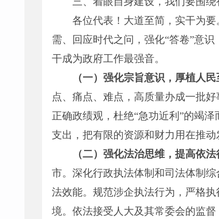
三
、
着眼自身建设，我们
要
围绕
各位代表
！大道至简，实干为要
需、回应时代之问，
强化
“
答卷
”
意识
干成为政府工作最强音。
（
一
）强化宗旨意识，厚植人民
点、痛点、难点
，
高质量
办成一批好
正确政绩观，杜绝
“
急功近利
”
的竭泽
支出，把有限的资源和财力用在推动
（
二
）强化法治思维，提高依法
市。深化行政执法体制和司法体制综
法效能
。
规范涉企执法行为，严格执
境。
依法接受
人大及其常委会
的
监督