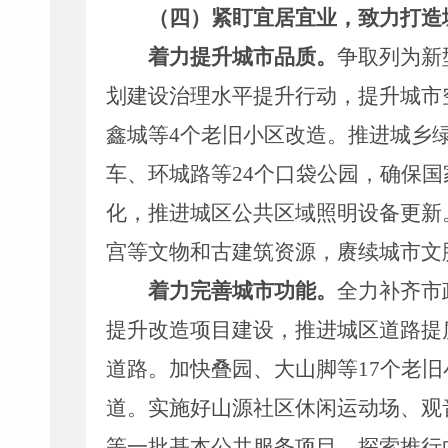
（四）紧盯宜居宜业
，
致力
打造
着力提升城市品质。
争取列为新
划建设治理水平提升行动，提升城市
鑫城等
4
个老旧小区改造。
推进
城乡
车、环城路等
24
个
口袋公园
，确保
国
化
，推进
城区公共区域照明设备更新
宫等文物和古建筑资源，赓续城市文
着力完善城市功能
。
全力补齐市
提升改造
项目
建设
，
推进
城区道路提
道路
。
加快
叠园、大山脚等
17
个老旧
道。
实施好山源社区休闲运动场
、观
等一批基本公共服务项目
。
探索推行