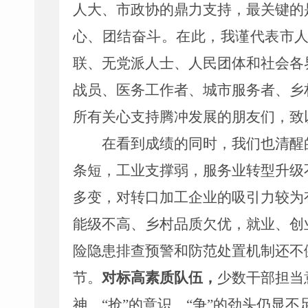
人大、
市
政协的鼎力支持，
最
关键的
心、团结奋斗。
在此，我谨代表市
联、无党派人士、人民团体和社会各
战员、医务工作者
、城市服务者、乡
所有关心支持腾冲发展的朋友们，致
在看到成绩的同时，我们也清醒
条短，工业支撑弱，服务业转型升级
多变，
对转口加工企业的吸引力较为
能级不高、乡村品质欠优
，就业
、
创
险隐患排查预警和防范处置机制还不
节
。
对标高素质队伍
，
少数干部担当
神、
“
抢
”
的意识、
“
争
”
的劲头
仍显不