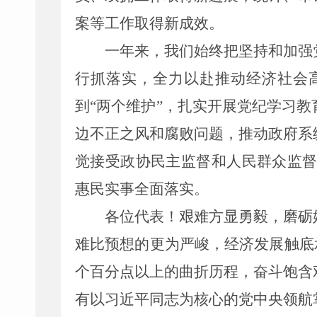
案等工作取得新成效。
一年来，我们始终把坚持和加强
行抓落实，全力以赴推动经济社会
到
“
两个维护
”
，
扎实开展党纪学习教
边不正之风
和
腐败
问题，推动政府系
觉接受
政协民主监督
和人民群众监
惠民实事全面落实。
各位代表
！艰难方显勇毅，磨砺
难比预想的更为严峻
，经济发展触底
个百分点
以上
的曲折历程，奋斗饱含
有以习近平同志为核心的党中央领航