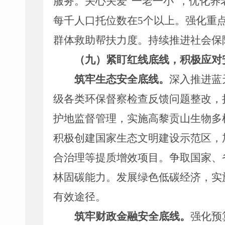
服务。
关心关爱
“
一老一小
”
，
优化养
每千人口托位数
在
5
个
以上。
强化重
群体救助帮扶力度
。持续推进社会保
（九）紧盯红线底线，积极应对
筑牢生态安全底线。
深入推进蓝
级各类环保督察检查反馈问题整改
，
护地监督管理
，
实施高黎贡山生物多
积极创建国家生态文明建设示范区，
合治理
等
提质增效项目。争取国家
、
林固碳能力。
发展绿色低碳经济，
实
有效途径
。
筑牢财政金融安全底线。
强化预