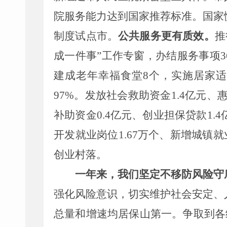
院服务能力达到国家推荐标准
。国家
制度试点
市
。
公共
服务
更有质效
。
推
成一件事
”
工作专窗，办结服务事项
3
建成老年幸福食堂
8
个，实施居家适
97
%
。
发放社会救助资金
1.4
亿元、
补助资金
0.4
亿元、
创业担保贷款
1.
4
开发就业岗位
1.67
万个、
新增城镇就
创业村落
。
一年来，我们
坚定不移
防风险守
强化风险意识，切实维护
社会安定
、
总量和增速均居保山第一。
争取到
各