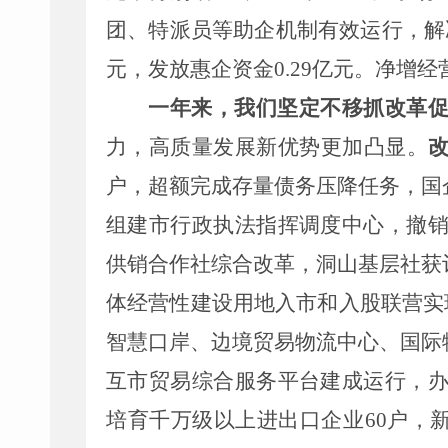
团、特派员等助企机制有效运行，
解
元，发放惠企资金
0.29
亿元
。净增
经
一年来，我们
坚定不移
抓改革
力，高质量发展新优势
更加凸显
。
户，超额
完成存量债务压降任务
，国
组建
市
行政执法指挥调度中心，撤
供销合作社综合改革，
洞山基层社获
体经营性建设用地入市
和入股联营实
智慧口岸、边境贸易物流中心、国际
互市贸易综合服务平台
建成运行
，
培育千万级以上进出口企业
60
户，