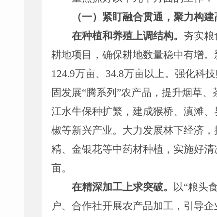
（一）紧盯融合贯通，聚力构建
在种植和养殖上调结构。
夯实粮
耕地项目，确保耕地数量稳中有增。
124.9
万亩、
34.8
万亩以上。
强化科技
固发展
“
腾系列
”
农产品，提升烟草、
江水牛
保种扩繁，
建成
猴桥、滇滩、
椒等新兴产业
。大力发展林下经济，
精
、金银花
等中药材种植，实施好清
亩
。
在精深加工上求突破。
以
“
粮头
户、合作社开展农产品加工，引导企