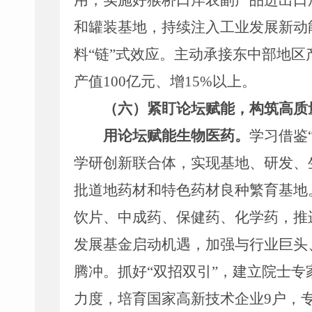
用
，实施好猴桥口岸农副产品进出口
和
罐装基地
，持续注入工业发展新动
料
“
链
”
式效应。
主动
承接东中部地区
产值
100
亿元、
增
15
%
以上
。
（六）紧盯论坛赋能，
构筑
高质
用
论坛
赋能
生物医药。
学习借鉴
学研创新联合体
，
实现
基地
、
研发
、
批
道地药材和特色药材良种
繁育
基地
饮片、中成药、
保健药、
化学药
，推
发展基金启动机遇，加强与行业巨头
腾冲。抓好
“
双招双引
”
，建立院士专
力度，培育国家高新技术企业
9
户，