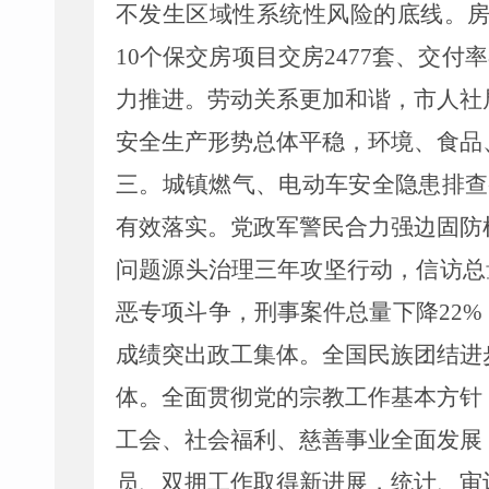
不发生区域性系统性风险
的
底线。
10
个保交房项目交房
2477
套、交付率
力推进
。劳动关系
更加
和谐
，市人社
安全生产形势总体
平稳
，环
境、
食
品
三
。城镇燃气、电动车安全隐患排查
有效落实。党政军警民合力强边固防
问题源头治理三年攻坚行动，信访总
恶
专项
斗争，
刑事案件总量下降
22
%
成绩突出政工集体。
全国民族团结进
体
。全面贯彻党的宗教工作基本方针
工会、社会福利、慈善事业全面发展
员、双拥工作取得新进展，统计、审