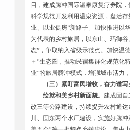
目，建
成腾冲国际
温泉康复
疗养
院，
科学规范开发利用温泉资源，
盘活存
业、以业促房
”
新路子。加快推进以
为代表的乡村旅居，以东山、玛御谷
态
”
，争取纳入省级示范点
。加快温
＋
”
生态圈，推动民宿集群化
规范化
业
”
的旅居腾冲模式，
增强城市活力
（三）紧盯
富民增收，
奋力谱写
绘就
和美乡村新
面貌
。
建成固自
改三等公
路
建设，持续提升农村通达
川、固东两个水厂建设
，
实施好腾冲
美五合
”
等一批特色
乡
镇建设
，
集中