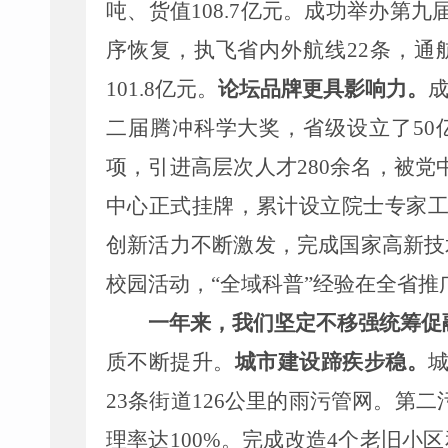
吨、货值
108.7
亿元
。成功举办第九
序恢复，执飞省内外航线
22
条，通
101.8
亿元。
论坛
品牌更具影响力。
二届腾冲科学大奖，
省级
设立
了
50
项，引进高层次人才
280
余名
，被党
中心正式挂牌，
累计设立
院士专家
创新活力
不断
激发，完成国家高新技
校园活动，
“
全域科普
”
经验在全省推
一年来，我们
坚定不移
强统筹促
质不断提升。
城市
建设蹄疾步稳
。
23
条街道
1
26
公里
的
雨污管网。
第二
理率达
100%
。
完成
改造
4
个老旧小区