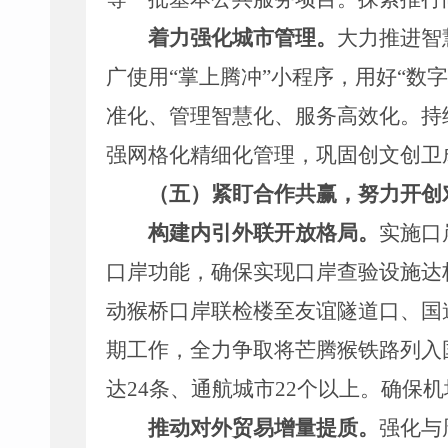
着力强化城市管理。
大力推进智
广使用
“
掌上腾冲
”
小程序
，用好
“
数字
准化、管理智慧化、服务高效化。
持
强网格
化精细化
管理，巩固创文创卫
（五）
紧盯
合作共赢
，努力开创
构建内引外联开放格局。
实施口
口岸功能，确保实现口岸查验设施达
动猴桥口岸联检楼至友谊隧道口、国
期工作，全力争取将芒腾猴铁路列入
达
24
条、通航城市
22
个以上。确保机
推动对外贸易增量提质。
强化与