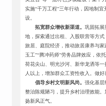
实施
“
千万工程
”
三年行动，因地制宜
设。
拓宽群众增收新渠道。
巩固拓展
地
，探索通过出租、入股
联营
等方式
旅居、庭院经济，推动旅居康养与家
玉工
”“
腾冲药师
”
劳务品牌效应，依托
荷花尖山
、明光沙河
、
新华龙洒
等一
人以上，
增加群众工资性收入。做好
倡导乡村文明新风尚。
强化
基层
整治陈规陋习，提升乡村治理效能。
扬新风正气。