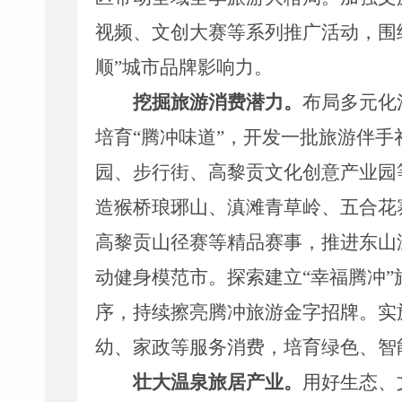
视频、文创大赛等系列推广活动，围
顺
”
城市品牌影响力。
挖掘旅游消费潜力。
布局
多元化
培育
“
腾冲味道
”
，开发一批旅游伴手
园、步行街、高黎贡文化创意产业园
造猴桥琅琊山、滇滩青草岭、
五合花
高黎贡山径赛等精品赛事，
推进东山
动健身模范市。探索建立
“
幸福腾冲
”
序，
持续擦亮
腾冲旅游金字招牌。实
幼、家政等服务消费，培育绿色、智
壮大温泉旅居产业。
用好生态、