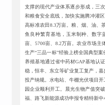
支撑的现代产业体系
逐步形成，三
和粮食安全底线，加快实施腾冲灌区
高标准农田
8.3
万亩
。粮、烟、油、
鱼良种繁育基地，玉米制种、数字
亩
、
5700
亩、
8.2
万
亩
。
农业市场主
生产
“
三品一标
”
经验上榜全国典型案
养殖基地
通过
省中药材
GAP
基地
认
稳，
恒丰、东立等矿业复工复产，嘉
投产纳规。
水电站、牛棚光伏项目开
园企业顺利开工。晨光生物产值突
福、路飞新能源成功申报专精特新中