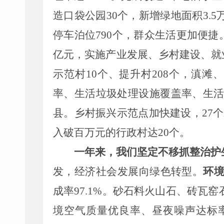
造口袋公园
30
个
，新增绿地面积
3.5
停车泊位
790
个，群众生活更加便捷
亿元，实施产业发展、乡村建设、就
示范村
10
个、提升村
208
个
，
滇滩、
率、生活垃圾处理设施覆盖率、生
县。乡村振兴示范点
加快
建设，
27
个
入
破百万元的行政村达
20
个
。
一年来，我们
坚定不移
抓整治护
发，
经济社会发展
向
绿色转型。
环
成率
97.1
%
。砂石料火山石
、
砖瓦窑
境空气质量优良率
、
昼夜噪声达标