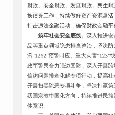
财政、安全财政、发展财政、民生财
换债务工作，持续做好资产
资源
盘活
打击违法金融活动，确保财政金融平
筑牢社会安全底线。
深入
推进
安
品等重点领域隐患排查整治，
坚决防
汛
“
1262
”
预警叫应、重大灾害
“
123
”
政军警民合力强边固防，
深入开展跨
信访问题排查化解专项行动，提高社
开展扫黑除恶
专项
斗争，
坚决打赢
第
我国宗教中国化方向，
持续推进
民族
体意识。