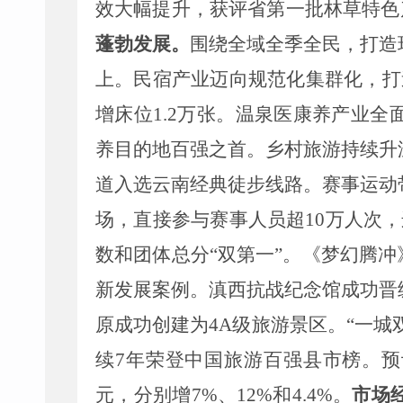
效
大幅提升，获评省
第一批
林草特色
蓬勃发展。
围绕全域全季全民，打造
上。民宿产业迈向规范化集群化，打
增床位
1.2
万张。温泉医康养产业全
养目的地百强之首。乡村旅游持续升
道入选云南经典徒步线路
。赛事运动
场，直接参与赛事
人员
超
10
万人次
，
数和团体总分
“
双
第一
”
。
《梦幻腾冲
新发展案
例。
滇西抗战纪念馆成功晋
原成功创建为
4A
级旅游景区
。
“
一城
续
7
年荣登中国旅游百强县市榜。
预
元，
分别增
7
%
、
12%
和
4.4
%
。
市场