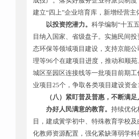
成投产。
落实好
服务企业特派员制度
建立
“
四上
”
企业培育库，新增经营主
以投资挖
潜力
。
科学编制
“
十五
目纳入国家、省级
盘子
。
实施民间投
态环保等领域项目建设，支持京能公
理等
96
个
在建项目进度，
推动
和顺苑
城区至园区连接线
等
一批项目
前期
工
业项目
25
个，争取各类项
目
建设
资金
（八）紧盯普及普惠，不断满足
办好人民满意的教育。
持续优化
目，
建成
黉学初中
、
特殊教育学校
及
化教师资源配置，强化紧缺薄弱学科