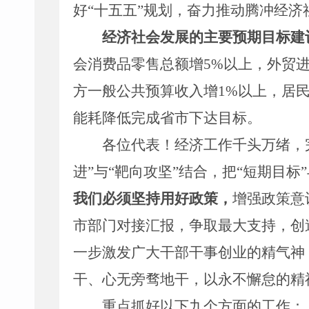
好
“
十五五
”
规划
，奋力推动腾冲经济
经济社会发展的主要预期目标建
会消费品零售总额增
5%
以上，外贸
方一般公共预算收入增
1%
以上，居
能耗降低完成省市下达目标。
各位代表！
经济工作千头万绪，
进
”
与
“
靶向攻坚
”
结合，把
“
短期目标
”
我们必须坚持用好政策，
增强政策意
市部门对接汇报，
争取最大支持，创
一步激发广大干部干事创业的精气神
干、心无旁骛地干，以永不懈怠的精
重点抓好以下九个方面的工作：