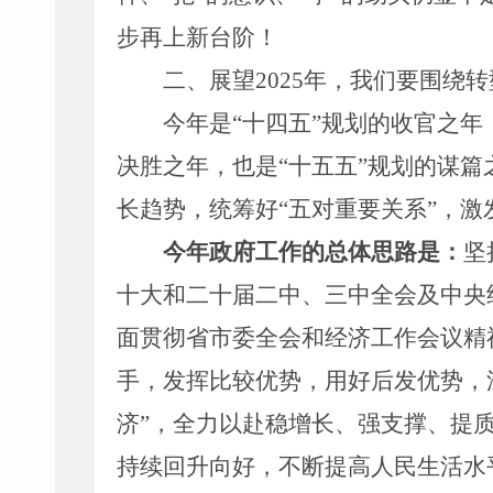
步再上
新
台阶！
二、展望
202
5
年
，我们
要
围绕
转
今年是
“
十四五
”
规划的收官之年
决胜之年，也是
“
十五五
”
规划的谋篇
长趋势，
统筹好
“
五对重要关系
”
，
激
今年政府工作的总体思路是：
坚
十大和二十届二中、三中全会及中央
面贯彻省市委全会和经济工作会议精
手，发挥比较优势，用好后发优势，
济
”
，全力以赴稳增长、强支撑、提
持续回升向好，不断提高人民生活水