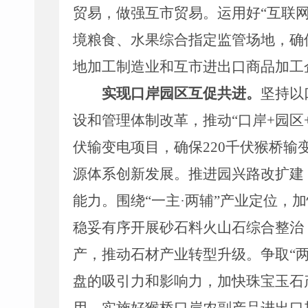
贸易，做强互市贸易。运用好
“
互联
境粮食、水果综合指定监管场地，确
地加工制造业和互市进出口商品加工
实现口岸园区互促共进
。
坚持以
设和管理体制改革，推动
“
口岸
+
园区
伏输变电项目，确保
220
千伏猴桥输
源体系创新发展
。
推进园兴路改扩建
能力。
围绕
“
一主
·
两辅
”
产业定位，加
稳妥有序开展砂石料火山石综合整治
产，推动石材产业转型升级。争取
“
盘
的吸引力和影响力
，加快珠宝玉石