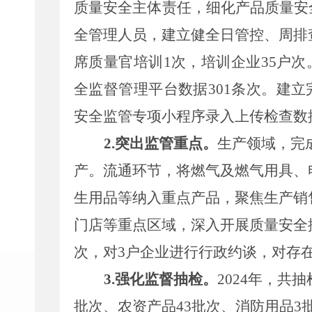
质量安全主体责任，细化产品质量安
全管理人员，建立健全日管控、周排
席质量官培训
1
次，培训企业
35
户次
全监督管理平台数据
301
条次。
建立
安全监管专项小程序录入上传检查数
2.
突出监管重点。
生产领域，完
产。流通环节，
将燃气及燃气用具、
生用品等纳入重点产品，聚焦生产销
门店等重点区域，深入开展质量安全
次，
对
3
户企业进行行政约谈，对存
3.
强化监督抽检。
2024
年，共抽
批次、农资产品
43
批次、消防用品
3