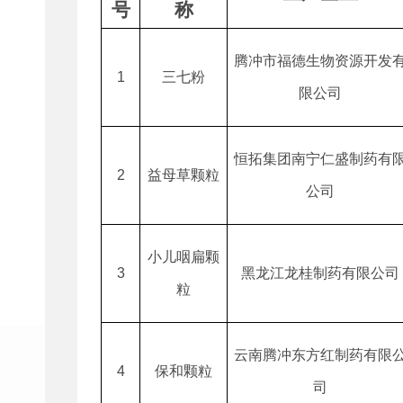
号
称
腾冲市福德生物资源开发
1
三七粉
限公司
恒拓集团南宁仁盛制药有
2
益母草颗粒
公司
小儿咽扁颗
3
黑龙江龙桂制药有限公司
粒
云南腾冲东方红制药有限
4
保和颗粒
司