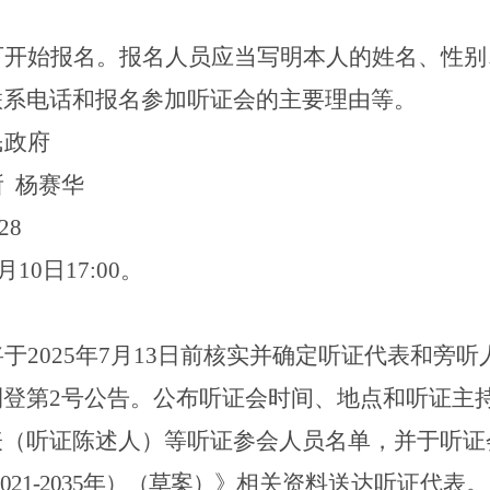
可开始报名。报名人员应当写明本人的姓名、性别
联系电话和报名参加听证会的主要理由等。
民政府
所
杨赛华
28
月
10
日
17
:00
。
将于
202
5
年
7
月
13
日前核实并确定听证代表和旁听
刊登第
2
号公告。公布听证会时间、地点和听证主
表（听证陈述人）等听证参会人员名单，并于听证
021-2035
年）（草案）》
相关资料送达听证代表。