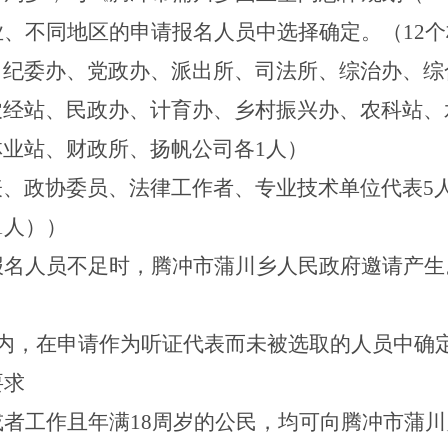
业、不同地区的申请报名人员中选择确定。（
12
个
、纪委办、党政办、派出所、司法所、综治办、
综
农经站、民政办、计育办、乡村振兴办、农科站、
林业站、财政所、
扬帆
公司各
1
人）
表、政协委员、法律工作者、专业技术单位代表
5
1
人））
报名人员不足时，
腾冲市
蒲川乡
人民政府邀请产生
内，在申请作为听证代表而未被选取的人员中确
要求
或者工作且年满
18
周岁的公民，均可向腾冲市
蒲川