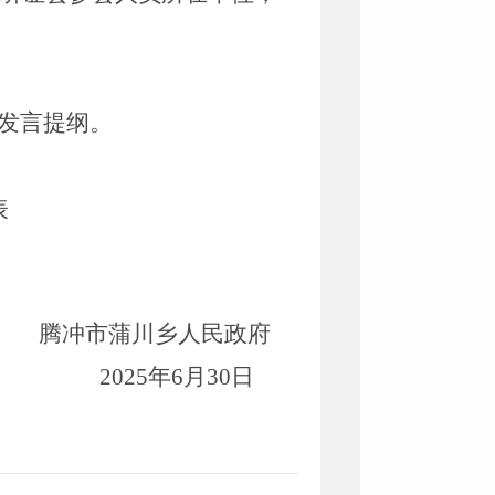
发言提纲。
表
腾冲市蒲川乡人民政府
202
5
年
6
月
30
日