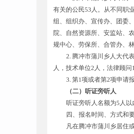
有关的公民
53
人。从不同职
组、组织办、宣传办、团委
院、自然资源所、安监站、
规中心、劳保所、合管办、
2.
腾冲市蒲川乡人大代
人，技术单位
2
人，法律顾问
3.
第
1
项或者第
2
项申请
（二）听证旁听人
听证旁听人名额为
5
人以
四、报名时间、方式和
凡在腾冲市
蒲川乡
居住