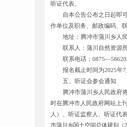
听证代表。
自本公告公布之日起即
作单位及职务、邮政编码、
地址：腾冲市
蒲川乡
人
联系人：
蒲川
自然资源
联系电话：
0875—58620
报名截止时间为
202
5
年
7
五、听证会参会通知
腾冲市
蒲川乡
人民政府
时在腾冲市人民政府网站上
人）、听证监察人、听证代
市
蒲川乡
国土空间总体规
划
（
2