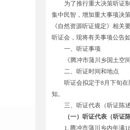
为了推行重大决策听证
集中民智，增加重大事项决
《自然资源听证规定》相关
听证会，现将有关事项公告
一、听证事项
《腾冲市
蒲川乡
国土空
二、听证时间和地点
听证会拟定于
8
月
下旬
在
知。
三、听证代表（听证陈
（一）听证代表（听证
1.
腾冲市
蒲川乡
内年满
1