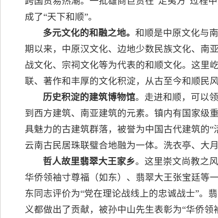
跨国贸易热潮。一批雄商巨贾在“走夷方”过程
成了“天下和顺”。
多元文化的和融之地。
和顺是中原文化与南
期以来，中原汉文化、边地少数民族文化、南
战文化、宗祠文化等为代表的和顺文化。这里
联、著作和丰厚的文化积淀，从古至今和顺民
历史积淀的建筑博物馆
。走进和顺，可以
到西方建筑、南亚建筑的元素。镇内有国家级重
具魅力的古建筑群落，被誉为中国古代建筑的“
云南古民居珠联璧合地融为一体。洗衣亭、大
哲人故里翡翠大王家乡
。这里崇文尚教之
华侨领袖寸尊福（如东）、翡翠大王张宝廷等
东同志评价为“党在理论战线上的忠诚战士”。
义都做出了贡献，被孙中山先生表彰为“华侨领