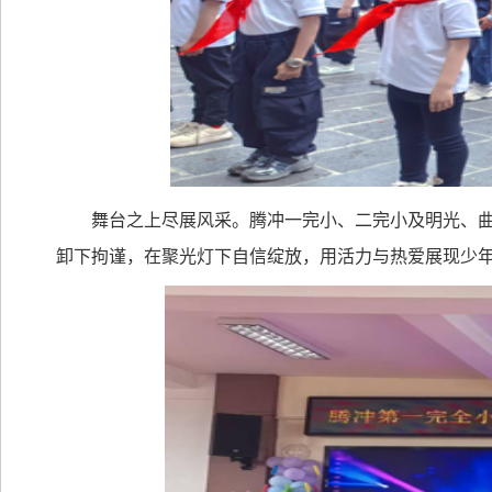
舞台之上尽展风采。腾冲一完小、二完小及明光、
卸下拘谨，在聚光灯下自信绽放，用活力与热爱展现少