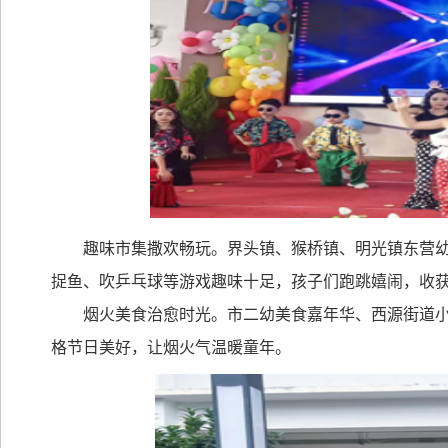
趣味市集撒欢畅玩。界头镇、猴桥镇、明光镇东营
捉鱼、吹乒乓球等游戏趣味十足，孩子们跑跳嬉闹，收
烟火美食治愈时光。市二幼美食嘉年华、西源街道
格节日美好，让烟火气温暖童年。