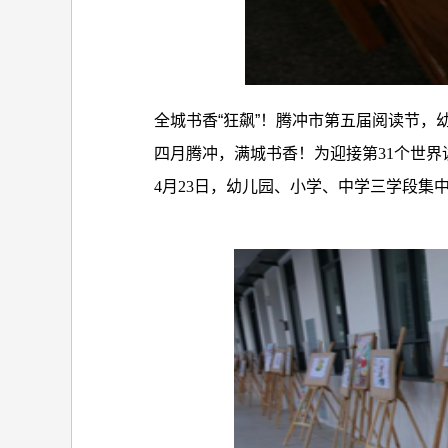
全城书香“狂飙”！腾冲市第五届阅读节，
四月腾冲，满城书香！为迎接第
31
个世界
4
月
23
日，幼儿园、小学、中学三学段集