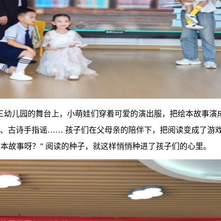
第三幼儿园的舞台上，小萌娃们穿着可爱的演出服，把绘本故事演
偶秀、古诗手指谣…… 孩子们在父母亲的陪伴下，把阅读变成了
本故事呀？” 阅读的种子，就这样悄悄种进了孩子们的心里。