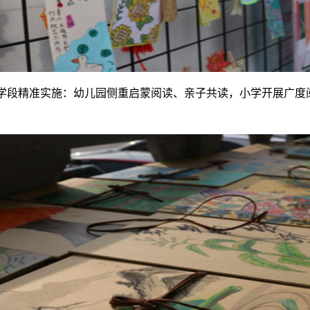
学段精准实施：幼儿园侧重
启蒙阅读、亲子共读
，小学开展
广度