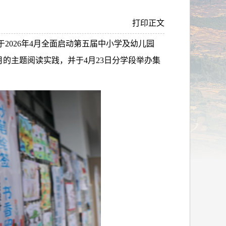
打印正文
于
2026
年
4
月
全面启动第五届中小学及幼儿园
月的主题阅读实践，并于
4
月
23
日分学段举办集