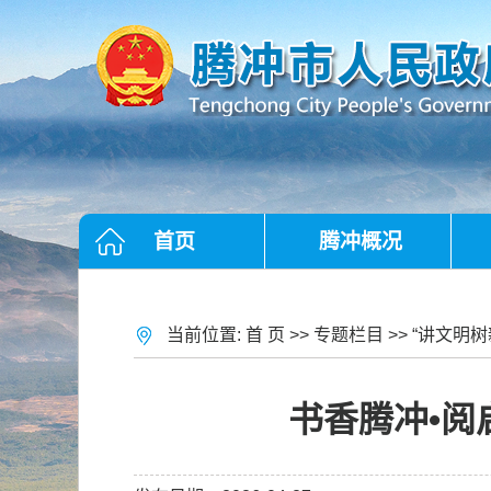
首页
腾冲概况
当前位置:
首 页
>>
专题栏目
>>
“讲文明树
书香腾冲•阅