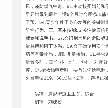
风，谨防煤气中毒。51.主动接受婚前和
早开始母乳喂养，满6个月时合理添加辅
干预。54.青少年处于身心发展的关键
早性行为。
三、基本技能
55.关注健康
标签和说明书。57.会识别常见的危险标
量脉搏和腋下体温。59.会正确使用安全
药等有毒物品，谨防儿童接触。61.寻求紧
量较多时，应当立即止血、包扎；对怀疑
苏。64.抢救触电者时，要首先切断电源
火警电话119。66.发生地震时，选择
供稿：腾越街道卫生院、综合
初审：刘建松