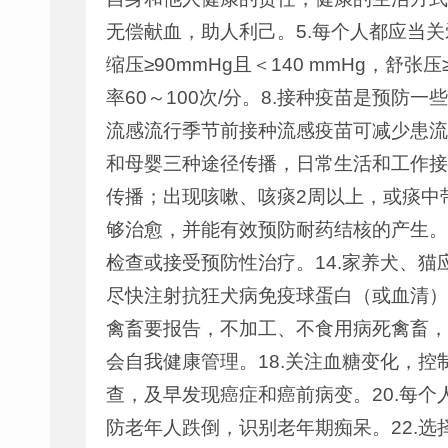
无偿献血，助人利己。5.每个人都应当关
缩压≥90mmHg且＜140 mmHg，舒张压
率60～100次/分。8.接种疫苗是预
流感流行季节前接种流感疫苗可减少患流
和母婴三种途径传播，日常生活和工作接
传播；出现咳嗽、咳痰2周以上，或痰中
够治愈，并能有效预防耐药结核的产生。
检查或接受预防性治疗。14.家养犬、
尽快注射抗狂犬病免疫球蛋白（或血清）和
禽畜要报告，不加工、不食用病死禽畜，
会自我健康管理。18.关注血糖变化，控
查，及早发现癌症和癌前病变。20.每个
防老年人跌倒，识别老年期痴呆。22.选