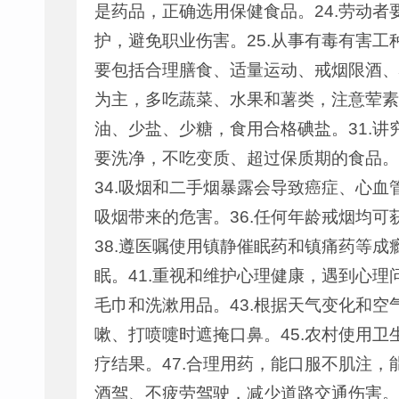
是药品，正确选用保健食品。24.劳动
护，避免职业伤害。25.从事有毒有害
要包括合理膳食、适量运动、戒烟限酒、心
为主，多吃蔬菜、水果和薯类，注意荤素、
油、少盐、少糖，食用合格碘盐。31.讲
要洗净，不吃变质、超过保质期的食品。3
34.吸烟和二手烟暴露会导致癌症、心血管
吸烟带来的危害。36.任何年龄戒烟均可
38.遵医嘱使用镇静催眠药和镇痛药等成
眠。41.重视和维护心理健康，遇到心理
毛巾和洗漱用品。43.根据天气变化和空
嗽、打喷嚏时遮掩口鼻。45.农村使用卫
疗结果。47.合理用药，能口服不肌注，
酒驾、不疲劳驾驶，减少道路交通伤害。4