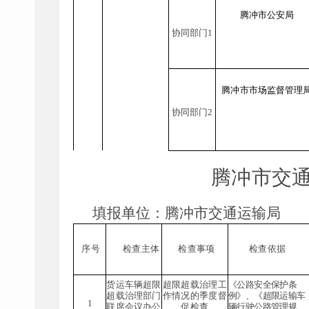
腾冲市
公安局
协同部门
1
腾冲市
市场监督管理
协同部门
2
腾冲市交通
填报单位
：
腾冲市交通运输局
序号
检查主体
检查事项
检查依据
货运车辆超限
超限超载治理工
《公路安全保护条
超载治理部门
作情况的季度督
例
》、《
超限运输车
1
联席会议办公
促
检查
辆行驶公路管理规