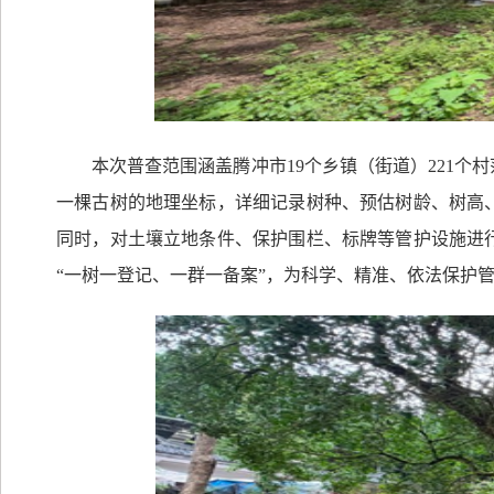
本次普查范围涵盖腾冲市
19
个乡镇（街道）
221
个村
一棵古树的地理坐标，详细记录树种、预估树龄、树高
同时，对土壤立地条件、保护围栏、标牌等管护设施进
“一树一登记、一群一备案”，为科学、精准、依法保护