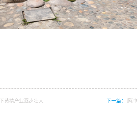
林下黄精产业逐步壮大
下一篇：
腾冲