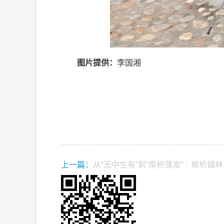
图片提供：
李国湘
上一篇：
从“无中生有”到“厚积薄发”｜猴桥镇