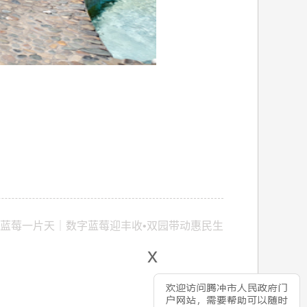
蓝莓一片天｜数字蓝莓迎丰收•双园带动惠民生
x