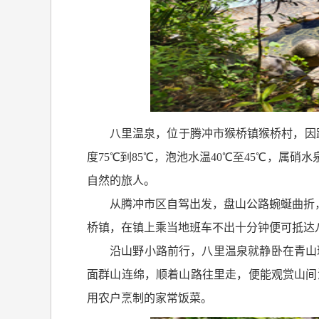
八里温泉，位于腾冲市猴桥镇猴桥村，因
度
75
℃到
85℃
，泡池水温
40
℃至
45℃
，属硝水
自然的旅人。
从腾冲市区自驾出发，盘山公路蜿蜒曲折
桥镇，在镇上乘当地班车不出十分钟便可抵达
沿山野小路前行，八里温泉就静卧在青山
面群山连绵，顺着山路往里走，便能观赏山间
用农户烹制的家常饭菜。