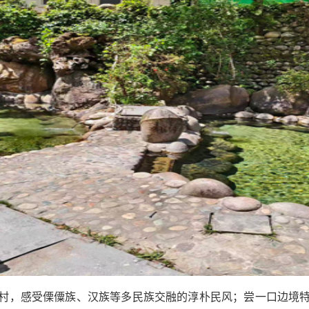
村，感受傈僳族、汉族等多民族交融的淳朴民风；尝一口边境