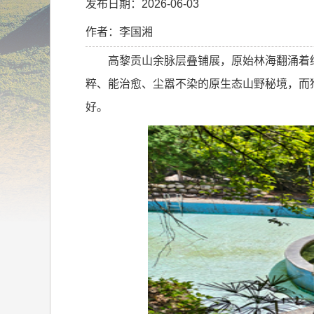
发布日期：2026-06-03
作者：李国湘
高黎贡山余脉层叠铺展，原始林海翻涌着
粹、能治愈、
尘嚣
不染的原生态山野秘境，而
好。