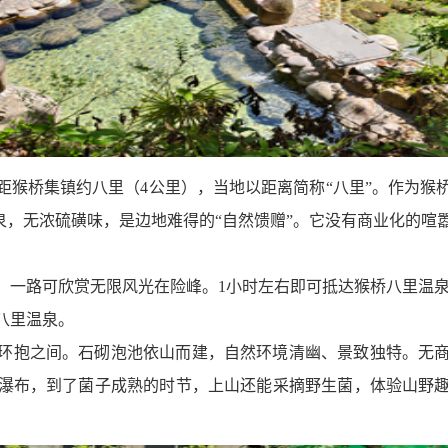
距猴桥集镇约八里（
4
公里），当地以距离简称
“
八里
”
。作为猴
泉，无浓硫磺味，是边地难得的
“
自然馈赠
”
。它没有商业化的喧
，一路可欣赏无限风光在险峰。
1
小时左右即可抵达猴桥八里温
八里温泉。
环抱之间。石砌泡池依山而建，
自然
环境清幽、景致独特。无
瀑布，到了菌子成熟的时节，上山还能采摘野生菌，体验山野