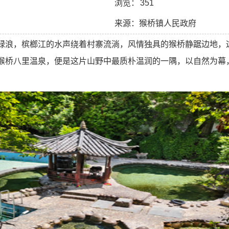
浏览：
351
来源：猴桥镇人民政府
绿浪，槟榔江的水声绕着村寨流淌，风情独具的猴桥静踞边地，
猴桥八里温泉，便是这片山野中最质朴温润的一隅，以自然为幕