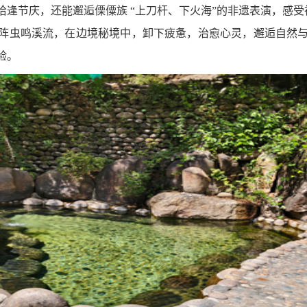
恰逢节庆，还能邂逅傈僳族
“
上刀杆、下火海
”
的非遗表演，感受
阵虫鸣溪流，在边境秘境中，卸下疲惫，治愈心灵，邂逅自然
验。