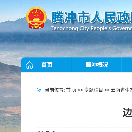
首页
腾冲概况
当前位置:
首 页
>>
专题栏目
>>
云南省生
边