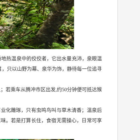
桥地热温泉中的佼佼者，它出水量充沛，泉眼温
嚣，只以山野为幕、泉华为饰，静待每一位追寻
泉；若乘车从腾冲市区出发
,
约
50
分钟便可抵达猴
商业化雕琢，只有虫鸣鸟叫与草木清香；温泉后
趣味。若是打算长住，食宿无需操心，日常可享