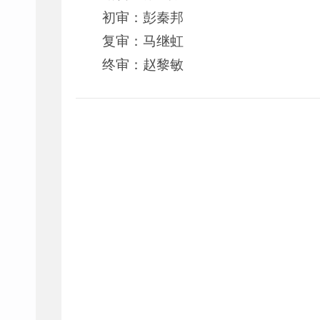
初审：彭秦邦
复审：马继虹
终审：赵黎敏