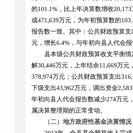
的
10
1.1
%
，比上年决算数增收
20
,
173
成
471
,
639
万元，为
年初
预算数的
10
3.
报告数
一致
。其中：公共财政预算支
元，增长
6
.
4
%
，与
年初
向县人代会报
县本级公共财政预算收支平衡情
解
30
,
446
万元，上年结余
11
,6
69
万元
3
78
,9
74
万元；公共财政预算支出
316
,
下级支出
43,
962
万元，
调出资金
2,583
年初向
县
人代会报告数
减少
274
万
元
属决算整理期的正常变动
。
（二）
地方政府性基金决算情况