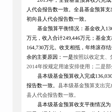
2013
年，
全县基金预算收入完成
人代会报告数
一致
。全县基金预算支
初
向县人代会报告数
一致
。
基金预算平衡情况：基金收入
1
3
万元，
收入合计
2
49
,
446
万元；基金支
164
,
730
万元。收支相抵，年终滚存结
余的主要原因：一是
按照以收定支、
2014
年按规定用途安排使用；二是部
县本级
基金预算收入完成
1
36
,0
3
报告数
一致
。
县本级基金预算支出完
县人代会报告数一致。
县本级基金预算收支平衡情况为