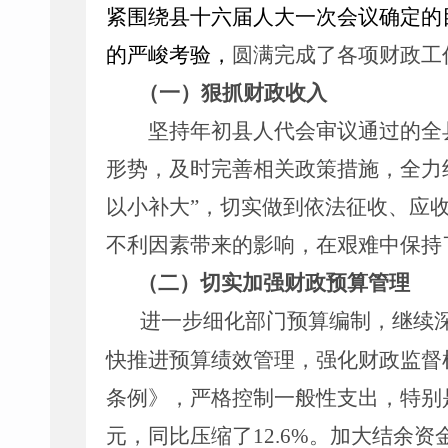
紧围绕县十
六
届人大
一
次会议确定的
的严峻考验，
圆满完成了各项财政工
（一）
狠抓财政
收入
坚持年初
县
人代会审议通过的全
形势，及时完善相关政策措施，全力
以小补大”，切实做到依法征收、应
不利因素带来的影响，
在艰难中保持
（二）
切实加强财政预算管理
进一步细化部门预算编制，继续
快推进预算绩效管理，强化财政监督
条例》
，
严格控制一般性支出，特别
元，
同比压缩了
1
2
.
6
%
。
加大结余资