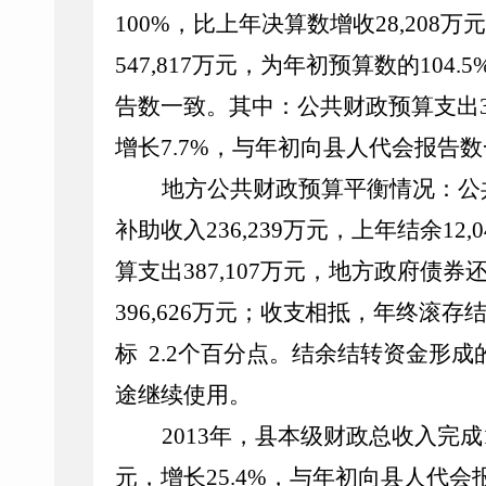
100
%
，
比上年决算数增收
28,
208
万元
547
,8
17
万元，为
年初
预算数的
10
4.
5
告数
一致
。其中：公共财政预算支出
增长
7.
7
%
，与
年初
向县人代会报告数
地方公共财政预算平衡情况：公
补助收入
2
3
6,2
39
万元，上年结余
12
,0
算支出
3
87
,
107
万元，
地方政府债券
396
,
626
万元；
收支相抵，
年终滚存
标
2.2
个百分点。结余结转资金形成
途继续使用。
201
3
年，县本级财政总收入完成
元，增长
25
.
4
%
，与
年初
向县人代会