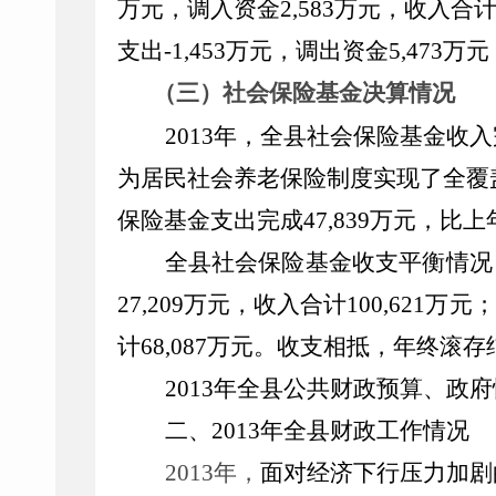
万元，
调入资金
2,583
万元，
收入合
支出
-
1
,453
万元，
调出资金
5,473
万元
（三）
社会保险基金决算情况
2013
年，全
县
社会保险基金收入
为居民社会养老保险制度实现了全覆
保险基金支出完成
47,839
万
元，比上
全
县
社会保险基金收支平衡情况
27,209
万元，收入合计
100,621
万元；
计
68,087
万元。收支相抵，年终滚存
2013
年全
县
公共财政
预算
、政府
二、
201
3
年全县财政工作情况
201
3
年，
面对
经济下行压力加剧