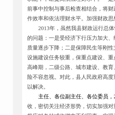
前事中控制
与
事后检查
相结合
，将财
作效率和依法理财水平。加强财政思
2013
年
，
虽然
我县
财政运行总体
的问题：一是受经济下行压力加大、
质量
逐步下降
；二是保障民生等刚性
设施建设任务较重，保重点建设、重
高峰期，
二级公路、城市建设
、教育
险不容忽视。
对此，
县人民
政府高度
以解决
。
主任、各位副主任、各位委员，
收，密切关注经济形势，切实加强
对