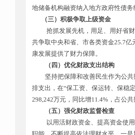
地储备机构融资纳入地方政府性债务
（三）积极争取上级资金
抢抓发展先机，用足、用好省财
共争取中央和省、市各类资金
25
.
7
亿
康发展
提
供了财力保障。
（
四
）
优化财政支出结构
坚持把保障和改善民生作为公共
排支出，在
“保工资、保运转、保稳
298,242
万元，同比增
11.4%
，
占公共
（
五
）
强化
财政监督检查
以用活财政资金、提高资金使用
职能，不断提高依法理财水平。一是