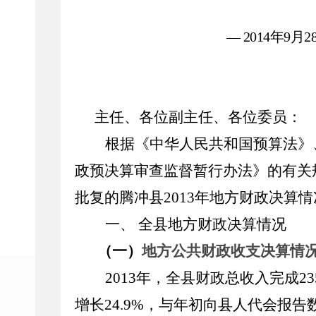
— 201
4
年
9
月
2
主任、各位副主任、各位委员：
根据《中华人民共和国预算法》
政预决算审查监督暂行办法》
的有关
批复的腾冲县
201
3
年地方财政决算情
一、
全县地方财政决算情况
（一）
地方公共财政收支决算情
201
3
年，全县财政总收入完成
23
增长
24
.
9
%
，与
年初
向县人代会报告