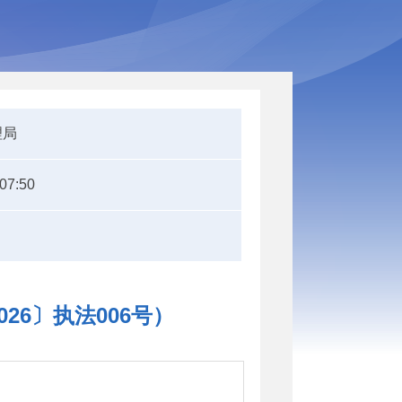
理局
:07:50
6〕执法006号）