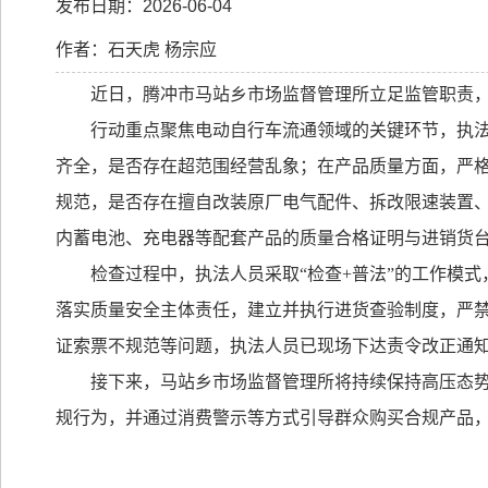
发布日期：2026-06-04
作者：石天虎 杨宗应
近日，腾冲市马站乡市场监督管理所立足监管职责
行动重点聚焦电动自行车流通领域的关键环节，执
齐全，是否存在超范围经营乱象；在产品质量方面，严
规范，是否存在擅自改装原厂电气配件、拆改限速装置
内蓄电池、充电器等配套产品的质量合格证明与进销货
检查过程中，执法人员采取
“
检查
+
普法
”
的工作模式
落实质量安全主体责任，建立并执行进货查验制度，严
证索票不规范等问题，执法人员已现场下达责令改正通
接下来，马站乡市场监督管理所将持续保持高压态
规行为，并通过消费警示等方式引导群众购买合规产品