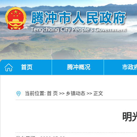
首页
腾冲概况
市政
当前位置:
首 页
>>
乡镇动态
>> 正文
明